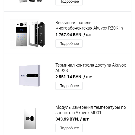
Подробнее
Вызывная панель
многоабонентская Akuvox R20K In-
Wall с коробкой для врезного
1 767.94 BYN.
/ шт
монтажа в комплекте
Подробнее
Терминал контроля доступа Akuvox
A092S
2 551.14 BYN.
/ шт
Подробнее
Модуль измерения температуры по
запястью Akuvox MD01
343.99 BYN.
/ шт
Подробнее