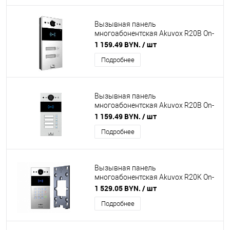
Вызывная панель
многоабонентская Akuvox R20B On-
Wall на 2 абонента
1 159.49 BYN.
/ шт
Подробнее
Вызывная панель
многоабонентская Akuvox R20B On-
Wall на 4 абонента
1 159.49 BYN.
/ шт
Подробнее
Вызывная панель
многоабонентская Akuvox R20K On-
Wall с кронштейном для наружного
1 529.05 BYN.
/ шт
монтажа в комплекте
Подробнее