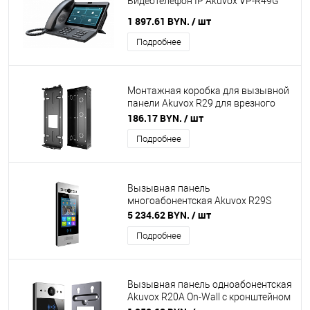
Видеотелефон IP Akuvox VP-R49G
1 897.61 BYN.
/ шт
Подробнее
Монтажная коробка для вызывной
панели Akuvox R29 для врезного
монтажа
186.17 BYN.
/ шт
Подробнее
Вызывная панель
многоабонентская Akuvox R29S
5 234.62 BYN.
/ шт
Подробнее
Вызывная панель одноабонентская
Akuvox R20A On-Wall с кронштейном
для наружного монтажа в