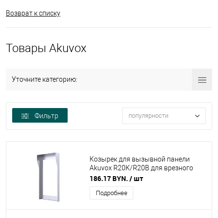
Возврат к списку
Товары Akuvox
Уточните категорию:
Фильтр
популярности
Козырек для вызывной панели
Akuvox R20K/R20B для врезного
монтажа
186.17 BYN.
/ шт
Подробнее