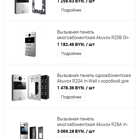
1 258.63 BYN.
/ шт
комплекте
Подробнее
Вызывная панель
многоабонентская Akuvox R20B On-
Wall на 3 абонента
1 182.46 BYN.
/ шт
Подробнее
Вызывная панель одноабонентская
Akuvox R20A In-Wall с коробкой для
врезного монтажа в комплекте
1 478.36 BYN.
/ шт
Подробнее
Вызывная панель
многоабонентская Akuvox R28A In-
Wall с коробкой для врезного
3 069.28 BYN.
/ шт
монтажа в комплекте