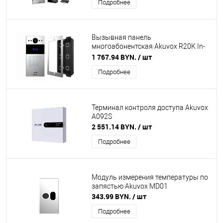
Подробнее
Вызывная панель
многоабонентская Akuvox R20K In-
Wall с коробкой для врезного
1 767.94 BYN.
/ шт
монтажа в комплекте
Подробнее
Терминал контроля доступа Akuvox
A092S
2 551.14 BYN.
/ шт
Подробнее
Модуль измерения температуры по
запястью Akuvox MD01
343.99 BYN.
/ шт
Подробнее