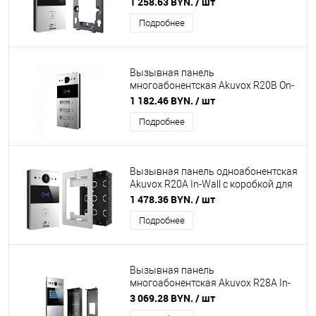
1 258.63 BYN.
/ шт
комплекте
Подробнее
Вызывная панель
многоабонентская Akuvox R20B On-
Wall на 3 абонента
1 182.46 BYN.
/ шт
Подробнее
Вызывная панель одноабонентская
Akuvox R20A In-Wall с коробкой для
врезного монтажа в комплекте
1 478.36 BYN.
/ шт
Подробнее
Вызывная панель
многоабонентская Akuvox R28A In-
Wall с коробкой для врезного
3 069.28 BYN.
/ шт
монтажа в комплекте