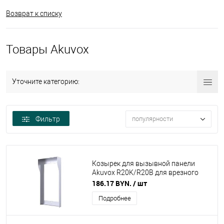
Возврат к списку
Товары Akuvox
Уточните категорию:
Фильтр
популярности
Козырек для вызывной панели
Akuvox R20K/R20B для врезного
монтажа
186.17 BYN.
/ шт
Подробнее