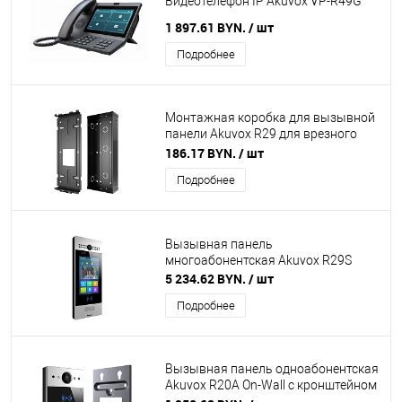
Видеотелефон IP Akuvox VP-R49G
1 897.61 BYN.
/ шт
Подробнее
Монтажная коробка для вызывной
панели Akuvox R29 для врезного
монтажа
186.17 BYN.
/ шт
Подробнее
Вызывная панель
многоабонентская Akuvox R29S
5 234.62 BYN.
/ шт
Подробнее
Вызывная панель одноабонентская
Akuvox R20A On-Wall с кронштейном
для наружного монтажа в