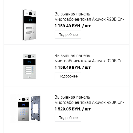
Вызывная панель
многоабонентская Akuvox R20B On-
Wall на 2 абонента
1 159.49 BYN.
/ шт
Подробнее
Вызывная панель
многоабонентская Akuvox R20B On-
Wall на 4 абонента
1 159.49 BYN.
/ шт
Подробнее
Вызывная панель
многоабонентская Akuvox R20K On-
Wall с кронштейном для наружного
1 529.05 BYN.
/ шт
монтажа в комплекте
Подробнее