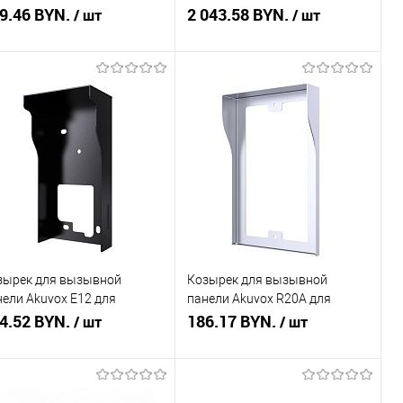
ребро)
9.46 BYN.
S532 (серебро)
2 043.58 BYN.
/ шт
/ шт
В корзину
В корзину
пить в 1 клик
Сравнение
Купить в 1 клик
Сравнение
избранное
В наличии
В избранное
В наличии
зырек для вызывной
Козырек для вызывной
нели Akuvox E12 для
панели Akuvox R20A для
ружного монтажа (черный)
4.52 BYN.
врезного монтажа
186.17 BYN.
/ шт
/ шт
В корзину
В корзину