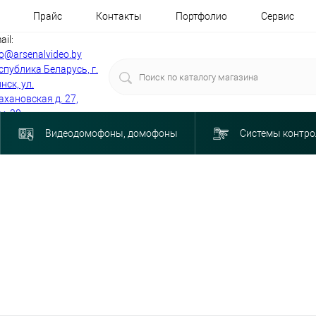
Прайс
Контакты
Портфолио
Сервис
ail:
fo@arsenalvideo.by
спублика Беларусь, г.
нск, ул.
ахановская д. 27,
м. 30
Видеодомофоны, домофоны
Системы контро