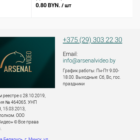
0.80 BYN.
0
/ шт
+375 (29) 303 22 30
Email:
info@arsenalvideo.by
График работы: Пн-Пт 9.00-
18.00. Выходные: Сб, Вс, гос.
праздники
 реестре с 28.10.2019,
ия № 464065. УНП
 15.03.2013,
полком. ООО
идео» © Все права
.
 Беларусь, г. Минск, ул.