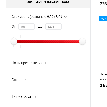
ФИЛЬТР ПО ПАРАМЕТРАМ
E12
736
Стоимость (розница с НДС) BYN
нови
От
До
Купи
В и
Наши предложения
новинка
(3)
Выз
хит продаж
(1)
мног
Бренд.
E16
2 5
Akuvox
(18)
Тип матрицы
1/2,7 " CMOS
(12)