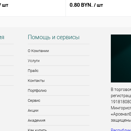
0.80 BYN.
/ шт
/ шт
ия
Помощь и сервисы
О Компании
Услуги
Прайс
Контакты
В торговом
Портфолио
регистрац
Сервис
191818080,
Мингорис
Акции
«АрсеналВ
защищены
Академия
Республика
Как купить