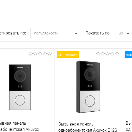
ртировать по:
Показать по:
популярности
30
хит продаж
нов
ывная панель
Вы
Вызывная панель
абонентская Akuvox
од
одноабонентская Akuvox E12S