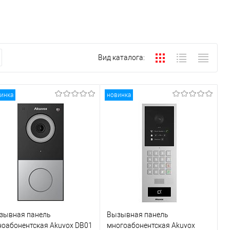
Вид каталога:
инка
новинка
зывная панель
Вызывная панель
ноабонентская Akuvox DB01
многоабонентская Akuvox