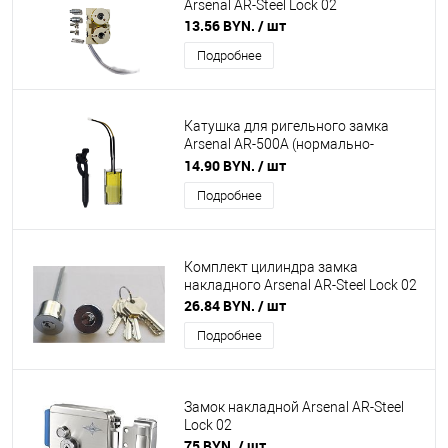
Arsenal AR-Steel Lock 02
13.56 BYN.
/ шт
Подробнее
Катушка для ригельного замка
Arsenal AR-500A (нормально-
открытый)
14.90 BYN.
/ шт
Подробнее
Комплект цилиндра замка
накладного Arsenal AR-Steel Lock 02
26.84 BYN.
/ шт
Подробнее
Замок накладной Arsenal AR-Steel
Lock 02
75 BYN.
/ шт