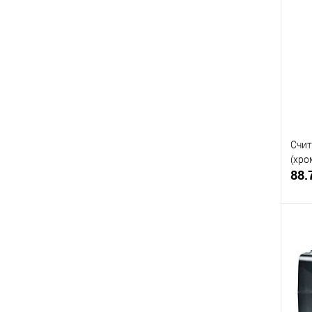
Купи
В и
Счит
(хро
88.
Купи
В и