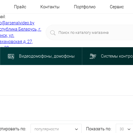
Прайс
Контакты
Портфолио
Сервис
ail:
fo@arsenalvideo.by
спублика Беларусь, г.
нск, ул.
ахановская д. 27,
м. 30
Видеодомофоны, домофоны
Системы контро
ртировать по:
Показать по:
популярности
30