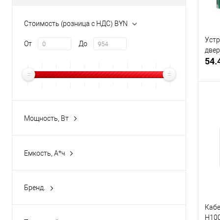
Стоимость (розница с НДС) BYN
Устр
От
До
двер
54.
Мощность, Вт
Купи
1320
(2)
В и
Емкость, A*ч
5 х 2 шт.
(2)
Бренд.
NoName
(114)
Кабе
H100