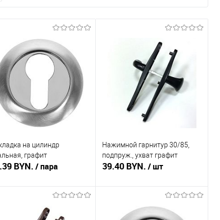
кладка на цилиндр
Нажимной гарнитур 30/85,
альная, графит
подпруж., ухват графит
.39 BYN.
39.40 BYN.
/ пара
/ шт
Подписаться
Подписаться