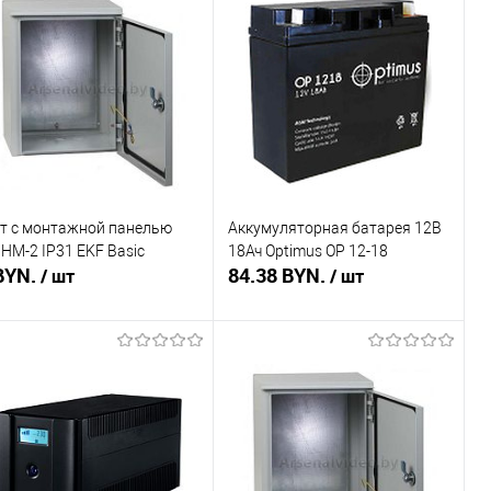
пить в 1 клик
Сравнение
Купить в 1 клик
Сравнение
избранное
Недоступно
В избранное
Недоступно
т с монтажной панелью
Аккумуляторная батарея 12В
НМ-2 IP31 EKF Basic
18Ач Optimus OP 12-18
BYN.
84.38 BYN.
/ шт
/ шт
Подписаться
Подписаться
пить в 1 клик
Сравнение
Купить в 1 клик
Сравнение
избранное
Недоступно
В избранное
Недоступно