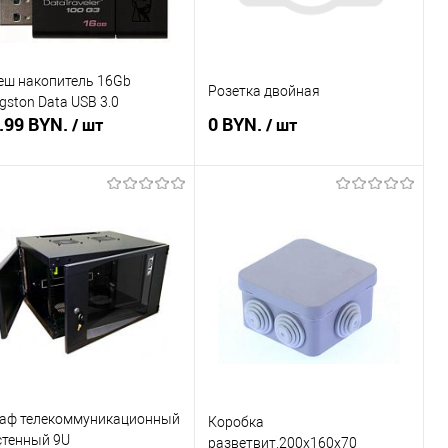
еш накопитель 16Gb
Розетка двойная
gston Data USB 3.0
.99 BYN.
0 BYN.
/ шт
/ шт
Подписаться
Подписаться
пить в 1 клик
Сравнение
Купить в 1 клик
Сравнение
избранное
Недоступно
В избранное
Недоступно
аф телекоммуникационный
Коробка
стенный 9U
разветвит.200х160х70