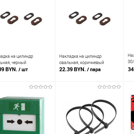
ть в 1 клик
Сравнение
Купить в 1 клик
Сравнение
Ку
збранное
Недоступно
В избранное
Недоступно
В 
На
адка на цилиндр
Накладка на цилиндр
30/
ьная, черный
овальная, коричневый
39 BYN.
22.39 BYN.
ко
34
/ шт
/ пара
Подписаться
Подписаться
ть в 1 клик
Сравнение
Купить в 1 клик
Сравнение
Ку
збранное
Недоступно
В избранное
Недоступно
В 