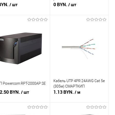
тивандальный пенального
BYN.
0 BYN.
/ шт
/ шт
а (600х500)
Подписаться
Подписаться
пить в 1 клик
Сравнение
Купить в 1 клик
Сравнение
избранное
Недоступно
В избранное
Недоступно
Кабель UTP 4PR 24AWG Cat 5е
П Powercom RPT-2000AP SE
(305м) СМАРТКИП
2.50 BYN.
1.13 BYN.
/ шт
/ м
Подписаться
Подписаться