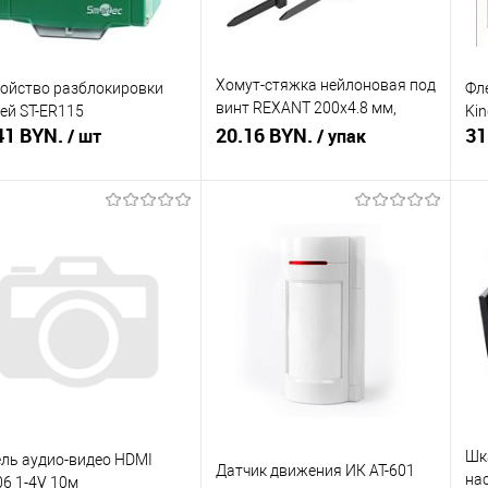
Хомут-стяжка нейлоновая под
ойство разблокировки
Фл
винт REXANT 200х4.8 мм,
ей ST-ER115
Kin
41 BYN.
черная, упаковка
20.16 BYN.
31
/ шт
/ упак
Подписаться
Подписаться
ть в 1 клик
Сравнение
Купить в 1 клик
Сравнение
Ку
збранное
Недоступно
В избранное
Недоступно
В 
Шк
ль аудио-видео HDMI
Датчик движения ИК АТ-601
на
6 1-4V 10м