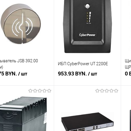
ть в 1 клик
Сравнение
Купить в 1 клик
Сравнение
Ку
збранное
Недоступно
В избранное
Недоступно
В 
ыватель JSB 392.00
Щи
ИБП CyberPower UT 2200E
м)
ЩР
75 BYN.
953.93 BYN.
0 
/ шт
/ шт
Подписаться
Подписаться
ть в 1 клик
Сравнение
Купить в 1 клик
Сравнение
Ку
збранное
Недоступно
В избранное
Недоступно
В 