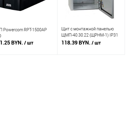
Щит с монтажной панелью
П Powercom RPT-1500AP
ЩМП-40.30.22 (ЩРНМ-1) IP31
D
1.25 BYN.
EKF Basic
118.39 BYN.
/ шт
/ шт
Подписаться
Подписаться
пить в 1 клик
Сравнение
Купить в 1 клик
Сравнение
избранное
Недоступно
В избранное
Недоступно