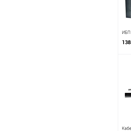
ИБП 
138
Купи
В и
Кабе