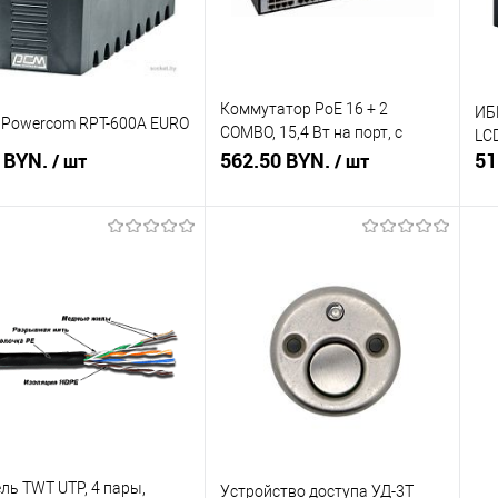
Коммутатор PoE 16 + 2
ИБ
Powercom RPT-600A EURO
COMBO, 15,4 Вт на порт, с
LC
 BYN.
грозозащитой
562.50 BYN.
51
/ шт
/ шт
Подписаться
Подписаться
ть в 1 клик
Сравнение
Купить в 1 клик
Сравнение
Ку
збранное
Недоступно
В избранное
Недоступно
В 
ль TWT UTP, 4 пары,
Устройство доступа УД-3Т