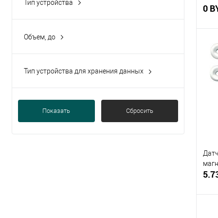
Тип устройства
0 B
Бесперебойный
(2)
Объем, до
16 Гб
(2)
Тип устройства для хранения данных
Купи
Карта памяти
(2)
В и
Показать
Сбросить
Датч
маг
5.7