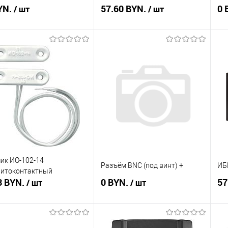
YN.
57.60 BYN.
ан
0 
/ шт
/ шт
тип
Подписаться
Подписаться
ть в 1 клик
Сравнение
Купить в 1 клик
Сравнение
Ку
збранное
Недоступно
В избранное
Недоступно
В 
ик ИО-102-14
Разъём BNC (под винт) +
ИБ
нитоконтактный
3 BYN.
0 BYN.
57
/ шт
/ шт
Подписаться
Подписаться