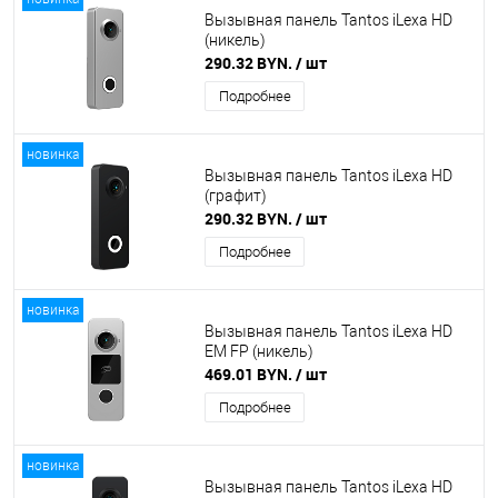
Вызывная панель Tantos iLexa HD
(никель)
290.32 BYN.
/ шт
Подробнее
новинка
Вызывная панель Tantos iLexa HD
(графит)
290.32 BYN.
/ шт
Подробнее
новинка
Вызывная панель Tantos iLexa HD
EM FP (никель)
469.01 BYN.
/ шт
Подробнее
новинка
Вызывная панель Tantos iLexa HD