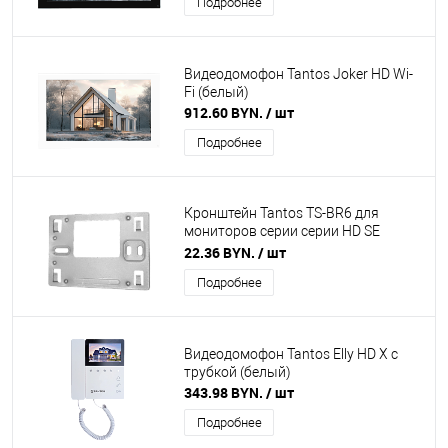
Подробнее
Видеодомофон Tantos Joker HD Wi-
Fi (белый)
912.60 BYN.
/ шт
Подробнее
Кронштейн Tantos TS-BR6 для
мониторов серии серии HD SE
Amelie HD SE, Prime HD SE, NEO HD
22.36 BYN.
/ шт
SE, Stark
Подробнее
Видеодомофон Tantos Elly HD X с
трубкой (белый)
343.98 BYN.
/ шт
Подробнее