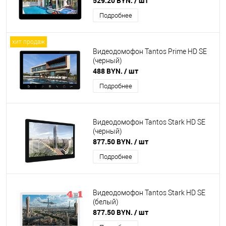
529.20 BYN.
/ шт
Подробнее
хит продаж
Видеодомофон Tantos Prime HD SE
(черный)
488 BYN.
/ шт
Подробнее
Видеодомофон Tantos Stark HD SE
(черный)
877.50 BYN.
/ шт
Подробнее
Видеодомофон Tantos Stark HD SE
(белый)
877.50 BYN.
/ шт