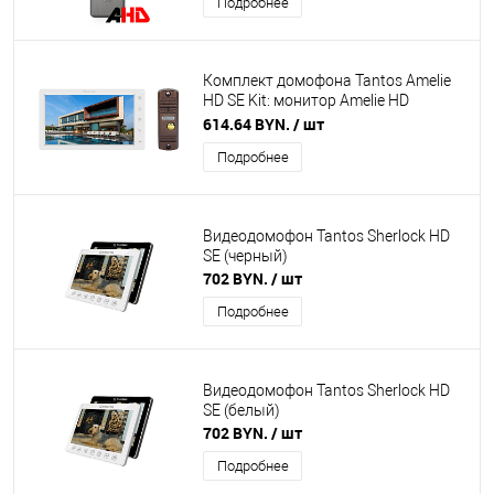
Подробнее
Комплект домофона Tantos Amelie
HD SE Kit: монитор Amelie HD
SE+вызывная панель Walle
614.64 BYN.
/ шт
HD(белый/медь)
Подробнее
Видеодомофон Tantos Sherlock HD
SE (черный)
702 BYN.
/ шт
Подробнее
Видеодомофон Tantos Sherlock HD
SE (бeлый)
702 BYN.
/ шт
Подробнее