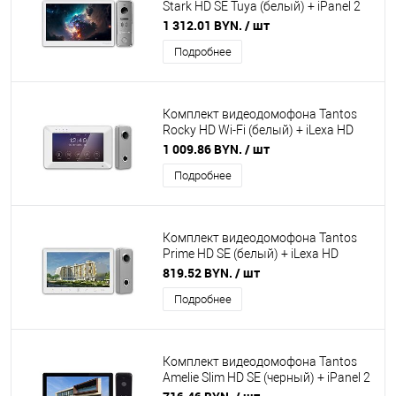
Stark HD SE Tuya (белый) + iPanel 2
HD (металл)
1 312.01 BYN.
/ шт
Подробнее
Комплект видеодомофона Tantos
Rocky HD Wi-Fi (белый) + iLexa HD
(никель)
1 009.86 BYN.
/ шт
Подробнее
Комплект видеодомофона Tantos
Prime HD SE (белый) + iLexa HD
(никель)
819.52 BYN.
/ шт
Подробнее
Комплект видеодомофона Tantos
Amelie Slim HD SE (черный) + iPanel 2
HD (черный)