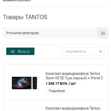
Товары TANTOS
Уточните категорию:
Фильтр
популярности
Комплект видеодомофона Tantos
Stark HD SE Tuya (черный) + iPanel 2
HD (черный)
1 335.17 BYN.
/ шт
Подробнее
Комплект видеодомофона Tantos