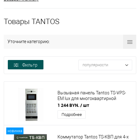
Товары TANTOS
Уточните категорию:
Фильтр
популярности
Вызывная панель Tantos TS-VPS-
EM lux для многоквартирной
системы
1 244 BYN.
/ шт
Подробнее
новинка
Коммутатор Tantos TS-КВП для 4-х