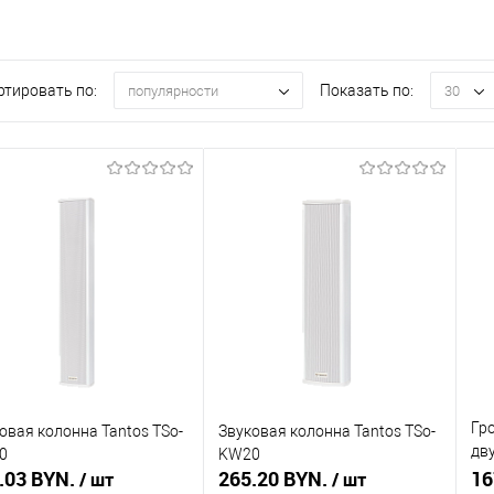
ртировать по:
Показать по:
популярности
30
Гр
овая колонна Tantos TSo-
Звуковая колонна Tantos TSo-
дв
0
KW20
.03 BYN.
265.20 BYN.
SW
16
/ шт
/ шт