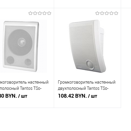
Подписаться
В корзину
ть в 1 клик
Сравнение
Купить в 1 клик
Сравнение
Ку
збранное
Недоступно
В избранное
В наличии
В 
коговоритель настенный
Громкоговоритель настенный
полосный Tantos TSo-
двухполосный Tantos TSo-
a
80 BYN.
SW10a
108.42 BYN.
/ шт
/ шт
В корзину
В корзину