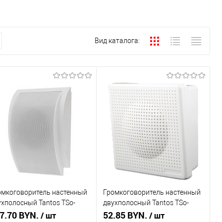
Вид каталога:
омкоговоритель настенный
Громкоговоритель настенный
ухполосный Tantos TSo-
двухполосный Tantos TSo-
6b
7.70 BYN.
SW3c
52.85 BYN.
/ шт
/ шт