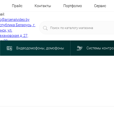
Прайс
Контакты
Портфолио
Сервис
ail:
fo@arsenalvideo.by
спублика Беларусь, г.
нск, ул.
ахановская д. 27,
м. 30
Видеодомофоны, домофоны
Системы контро