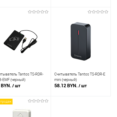
В корзину
В корзину
пить в 1 клик
Сравнение
Купить в 1 клик
Сравнение
избранное
В наличии
В избранное
В наличии
итыватель Tantos TS-RDR-
Считыватель Tantos TS-RDR-E
B-EMF (черный)
mini (черный)
 BYN.
58.12 BYN.
/ шт
/ шт
 продаж
В корзину
В корзину