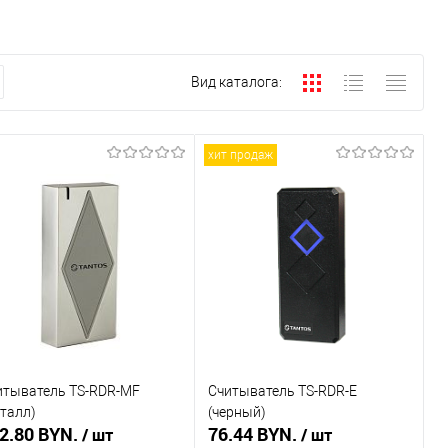
Вид каталога:
хит продаж
итыватель TS-RDR-MF
Считыватель TS-RDR-E
еталл)
(черный)
2.80 BYN.
76.44 BYN.
/ шт
/ шт