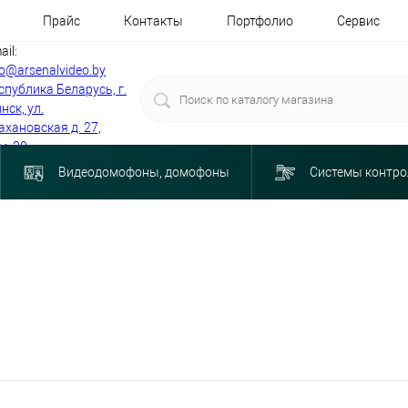
Прайс
Контакты
Портфолио
Сервис
ail:
fo@arsenalvideo.by
спублика Беларусь, г.
нск, ул.
ахановская д. 27,
м. 30
Видеодомофоны, домофоны
Системы контро