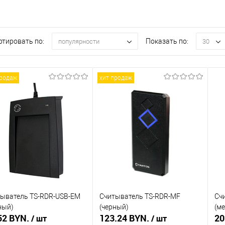
ртировать по:
Показать по:
популярности
30
продаж
хит продаж
ыватель TS-RDR-USB-EM
Считыватель TS-RDR-MF
Сч
ный)
(черный)
(м
52 BYN.
123.24 BYN.
20
/ шт
/ шт