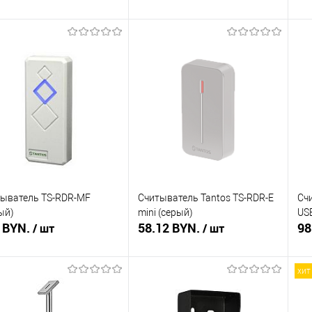
В корзину
В корзину
ть в 1 клик
Сравнение
Купить в 1 клик
Сравнение
Ку
збранное
В наличии
В избранное
В наличии
В 
ыватель TS-RDR-MF
Считыватель Tantos TS-RDR-E
Сч
ый)
mini (серый)
US
 BYN.
58.12 BYN.
98
/ шт
/ шт
хит
В корзину
В корзину