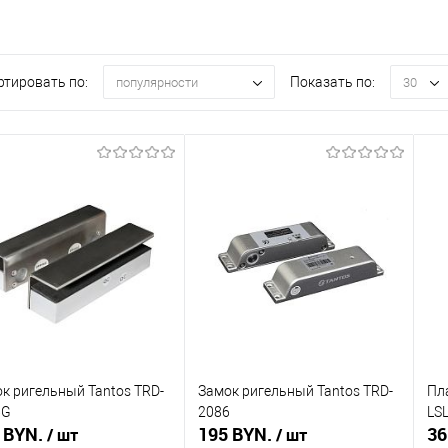
ртировать по:
Показать по:
популярности
30
к ригельный Tantos TRD-
Замок ригельный Tantos TRD-
Пла
6G
2086
LSL
 BYN.
195 BYN.
36
/ шт
/ шт