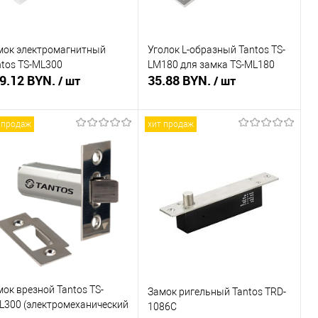
мок электромагнитный
Уголок L-образный Tantos TS-
ntos TS-ML300
LM180 для замка TS-ML180
9.12 BYN.
35.88 BYN.
/ шт
/ шт
 продаж
хит продаж
В корзину
В корзину
пить в 1 клик
Сравнение
Купить в 1 клик
Сравнение
избранное
В наличии
В избранное
В наличии
ок врезной Tantos TS-
Замок ригельный Tantos TRD-
L300 (электромеханический
1086C