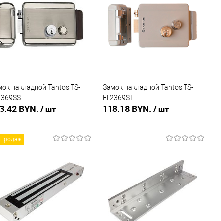
пить в 1 клик
Сравнение
Купить в 1 клик
Сравнение
избранное
В наличии
В избранное
В наличии
мок накладной Tantos TS-
Замок накладной Tantos TS-
2369SS
EL2369ST
3.42 BYN.
118.18 BYN.
/ шт
/ шт
 продаж
Подписаться
Подписаться
пить в 1 клик
Сравнение
Купить в 1 клик
Сравнение
избранное
Недоступно
В избранное
Недоступно