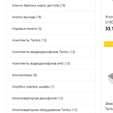
Ключи, брелоки, карты доступа (15)
Угол
Кнопки выхода (18)
U180
замк
33.
Кодовые панели (3)
стек
Комплекты Tantos (13)
хит 
Комплекты ввидеодомофонов Tantos (13)
Купи
Комплекты видеодомофонов AHD (13)
В и
Контроллеры (8)
Коробки, крепеж, шкафы (1)
Многоквартирная домофония (12)
Замо
Tant
Многоквартирное оборудование Tantos (12)