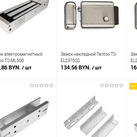
ть в 1 клик
Сравнение
Купить в 1 клик
Сравнение
Ку
збранное
В наличии
В избранное
Недоступно
В 
к электромагнитный
Замок накладной Tantos TS-
За
os TS-ML500
EL2370SS
EL
.86 BYN.
134.56 BYN.
16
/ шт
/ шт
хит
В корзину
Подписаться
ть в 1 клик
Сравнение
Купить в 1 клик
Сравнение
Ку
збранное
В наличии
В избранное
Недоступно
В 