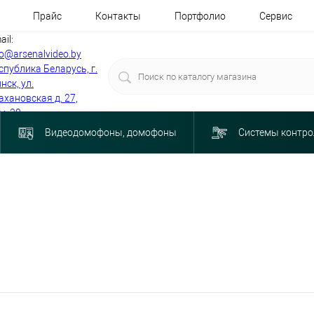
Прайс
Контакты
Портфолио
Сервис
ail:
fo@arsenalvideo.by
спублика Беларусь, г.
нск, ул.
ахановская д. 27,
м. 30
Видеодомофоны, домофоны
Системы контро