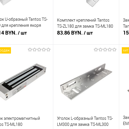
ок U-образный Tantos TS-
Комплект креплений Tantos
За
 для крепления якоря
TS-ZL180 для замка TS-ML180
Ta
а TS-ML180 на
14 BYN.
83.86 BYN.
15
/ шт
/ шт
лянную дверь
продаж
хит
В корзину
Подписаться
ть в 1 клик
Сравнение
Купить в 1 клик
Сравнение
Ку
збранное
В наличии
В избранное
Недоступно
В 
Зам
к электромагнитный
Уголок L-образный Tantos TS-
EM
os TS-ML180
LM300 для замка TS-ML300