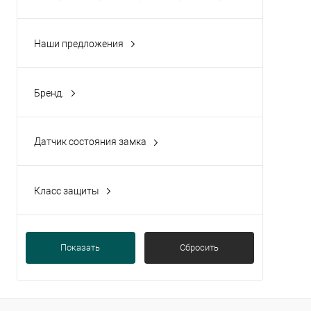
Наши предложения
хит продаж
(4)
Бренд.
TANTOS
(21)
Датчик состояния замка
Нет
(1)
Класс защиты
IP 54
(4)
Показать
Сбросить