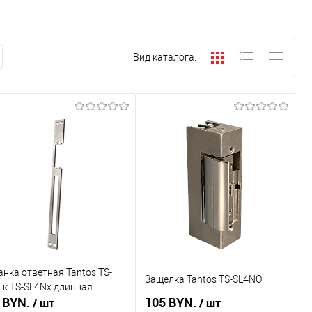
Вид каталога:
нка ответная Tantos TS-
Защелка Tantos TS-SL4NO
 к TS-SL4Nx длинная
 BYN.
105 BYN.
/ шт
/ шт