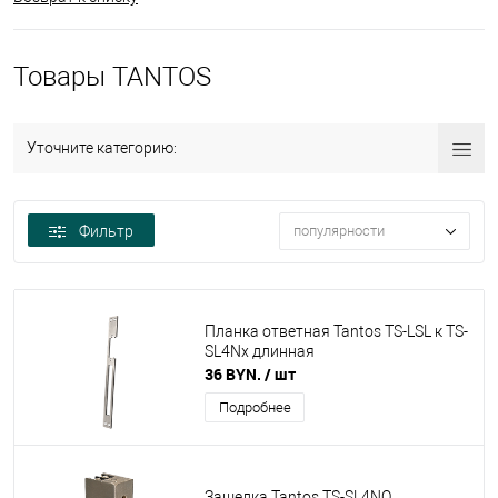
Товары TANTOS
Уточните категорию:
Фильтр
популярности
Планка ответная Tantos TS-LSL к TS-
SL4Nx длинная
36 BYN.
/ шт
Подробнее
Защелка Tantos TS-SL4NO