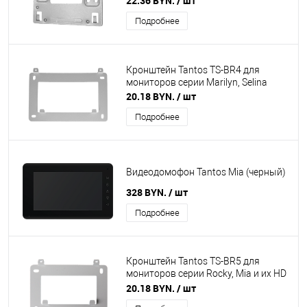
22.36 BYN.
/ шт
SE, Stark
Подробнее
Кронштейн Tantos TS-BR4 для
мониторов серии Marilyn, Selina
20.18 BYN.
/ шт
Подробнее
Видеодомофон Tantos Mia (черный)
328 BYN.
/ шт
Подробнее
Кронштейн Tantos TS-BR5 для
мониторов серии Rocky, Mia и их HD
модификаций
20.18 BYN.
/ шт