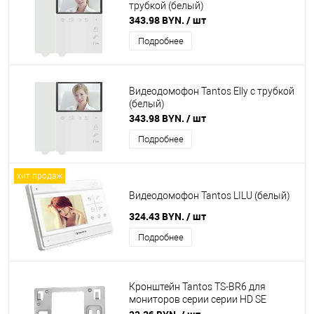
трубкой (белый)
343.98 BYN.
/ шт
Подробнее
Видеодомофон Tantos Elly с трубкой
(белый)
343.98 BYN.
/ шт
Подробнее
хит продаж
Видеодомофон Tantos LILU (белый)
324.43 BYN.
/ шт
Подробнее
Кронштейн Tantos TS-BR6 для
мониторов серии серии HD SE
Amelie HD SE, Prime HD SE, NEO HD