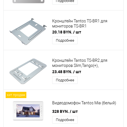
Подробнее
Кронштейн Tantos TS-BR1 для
мониторов TS-BR1
20.18 BYN.
/ шт
Подробнее
Кронштейн Tantos TS-BR2 для
мониторов Slim,Tango(+),
Sherlock(+), Stark
23.48 BYN.
/ шт
Подробнее
хит продаж
Видеодомофон Tantos Mia (белый)
328 BYN.
/ шт
Подробнее