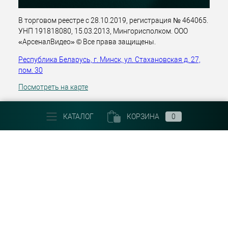
В торговом реестре с 28.10.2019, регистрация № 464065.
УНП 191818080, 15.03.2013, Мингорисполком. ООО
«АрсеналВидео» © Все права защищены.
Республика Беларусь, г. Минск, ул. Стахановская д. 27,
пом. 30
Посмотреть на карте
+375 (29) 303 22 30
КАТАЛОГ
КОРЗИНА
0
Email:
info@arsenalvideo.by
График работы: Пн-Пт 9.00-18.00. Выходные: Сб, Вс, гос.
праздники