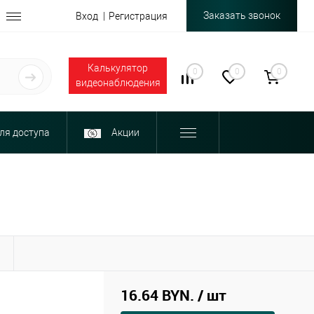
Заказать звонок
Вход
Регистрация
Калькулятор
0
0
0
видеонаблюдения
ля доступа
Акции
Ы
16.64 BYN.
/ шт