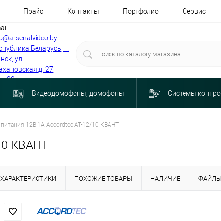
Прайс
Контакты
Портфолио
Сервис
ail:
fo@arsenalvideo.by
спублика Беларусь, г.
нск, ул.
ахановская д. 27,
м. 30
Видеодомофоны, домофоны
Системы контро
 питания 12В 1А Accordtec AT-12/10 КВАНТ
/10 КВАНТ
ХАРАКТЕРИСТИКИ
ПОХОЖИЕ ТОВАРЫ
НАЛИЧИЕ
ФАЙЛ