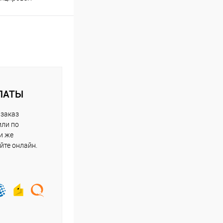
ЛАТЫ
 заказ
или по
и же
йте онлайн.