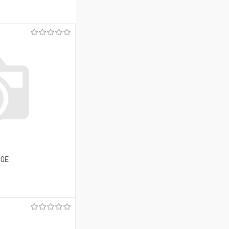
50E
ину