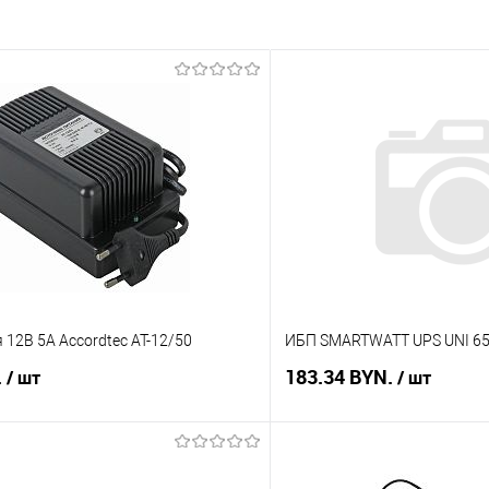
 12В 5А Accordtec АТ-12/50
ИБП SMARTWATT UPS UNI 6
.
183.34 BYN.
/ шт
/ шт
В корзину
В корз