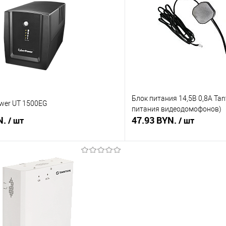
 клик
Сравнение
Купить в 1 клик
В наличии
В избранное
Блок питания 14,5В 0,8А Tant
wer UT 1500EG
питания видеодомофонов)
N.
47.93 BYN.
/ шт
/ шт
В корзину
В корз
 клик
Сравнение
Купить в 1 клик
В наличии
В избранное