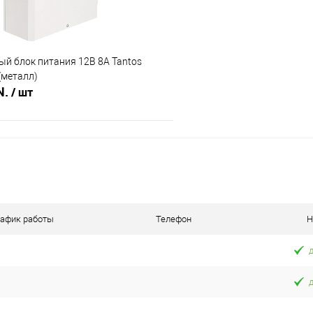
й блок питания 12В 8А Tantos
(металл)
N.
/ шт
В корзину
 клик
Сравнение
В наличии
рафик работы
Телефон
Н