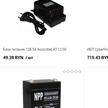
Купить в 1 клик
Сравнение
Купить в 1
В избранное
В наличии
В избранное
Блок питания 12В 3А Accordtec АТ-12/30
ИБП CyberPo
49.28 BYN.
715.43 BY
/ шт
В корзину
Купить в 1 клик
Сравнение
Купить в 1
В избранное
В наличии
В избранное