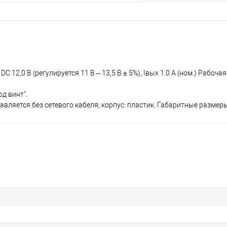
12,0 В (регулируется 11 В – 13,5 В ± 5%), Iвых 1.0 A (ном.) Рабочая
д винт".
авляется без сетевого кабеля; корпус: пластик. Габаритные размер