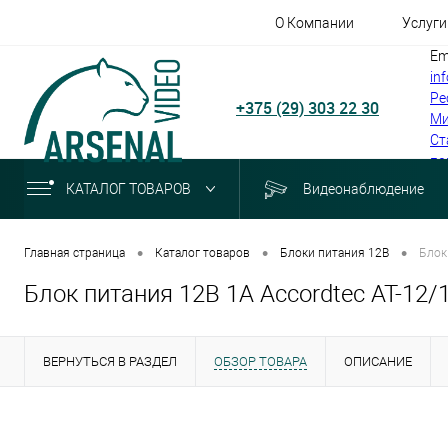
О Компании
Услуги
Em
in
Ре
+375 (29) 303 22 30
Ми
Ст
по
КАТАЛОГ ТОВАРОВ
Видеонаблюдение
•
•
•
Главная страница
Каталог товаров
Блоки питания 12В
Блок
Блок питания 12В 1А Accordtec AT-12
ВЕРНУТЬСЯ В РАЗДЕЛ
ОБЗОР ТОВАРА
ОПИСАНИЕ