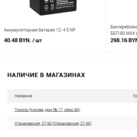
Бесперебойны
Аккумуляторная батарея 12- 4.5 NP
ББП-80 MAX 
40.48 BYN.
298.16 BY
/ шт
В корзину
НАЛИЧИЕ В МАГАЗИНАХ
Купить в 1 клик
Сравнение
Купить в 1
В избранное
В наличии
В избранное
Название
Г
Гомель (Кирова, дом № 17, офис 8А)
Стахановская, 27-30 (Стахановская, 27-30)