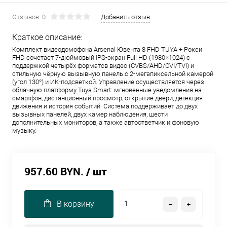
Отзывов: 0
Добавить отзыв
Краткое описание:
Комплект видеодомофона Arsenal Ювента 8 FHD TUYA + Рокси
FHD сочетает 7-дюймовый IPS-экран Full HD (1980×1024) с
поддержкой четырёх форматов видео (CVBS/AHD/CVI/TVI) и
стильную чёрную вызывную панель с 2-мегапиксельной камерой
(угол 130°) и ИК-подсветкой. Управление осуществляется через
облачную платформу Tuya Smart: мгновенные уведомления на
смартфон, дистанционный просмотр, открытие двери, детекция
движения и история событий. Система поддерживает до двух
вызывных панелей, двух камер наблюдения, шести
дополнительных мониторов, а также автоответчик и фоновую
музыку.
957.60 BYN.
/ шт
В корзину