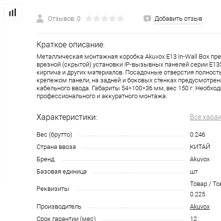
Отзывов: 0
Добавить отзыв
Краткое описание:
Металлическая монтажная коробка Akuvox E13 In-Wall Box пр
врезной (скрытой) установки IP-вызывных панелей серии E13S
кирпича и других материалов. Посадочные отверстия полнос
крепежом панели, на задней и боковых стенках предусмотрен
кабельного ввода. Габариты 54×100×36 мм, вес 150 г. Необхо
профессионального и аккуратного монтажа.
Характеристики:
Все хара
Вес (брутто)
0.246
Страна ввоза
КИТАЙ
Бренд.
Akuvox
Базовая единица
шт
Товар / То
Реквизиты
0.225
Производитель
Akuvox
Срок гарантии (мес)
12