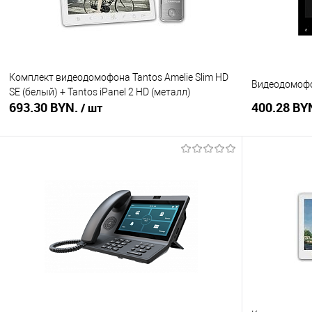
Комплект видеодомофона Tantos Amelie Slim HD
Видеодомофон
SE (белый) + Tantos iPanel 2 HD (металл)
693.30 BYN.
400.28 BY
/ шт
В корзину
Купить в 1 клик
Сравнение
Купить в 1
В избранное
В наличии
В избранное