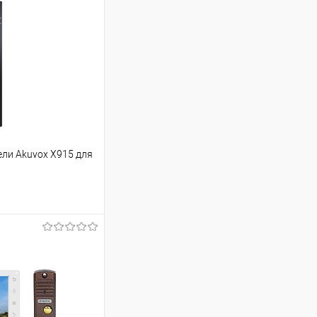
ли Akuvox X915 для
ину
Сравнение
В наличии