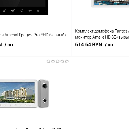
Комплект домофона Tantos Am
 Arsenal Грация Pro FHD (черный)
монитор Amelie HD SE+вызы
N.
HD(белый/медь)
614.64 BYN.
/ шт
/ шт
В корзину
В корз
 клик
Сравнение
Купить в 1 клик
В наличии
В избранное