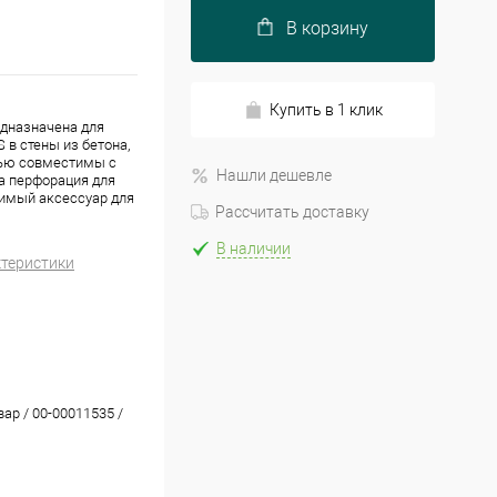
В корзину
Купить в 1 клик
едназначена для
 в стены из бетона,
тью совместимы с
Нашли дешевле
а перфорация для
димый аксессуар для
Рассчитать доставку
В наличии
ктеристики
вар / 00-00011535 /