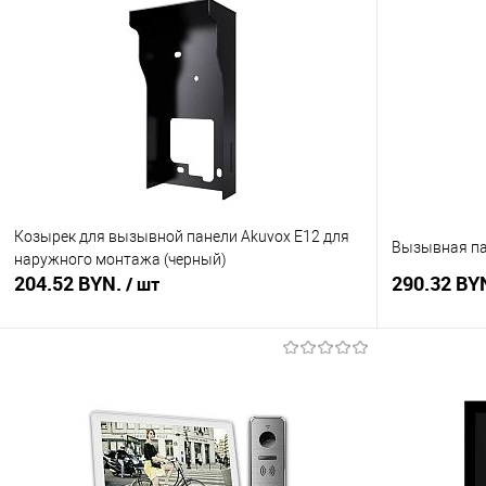
Козырек для вызывной панели Akuvox E12 для
Вызывная пан
наружного монтажа (черный)
204.52 BYN.
290.32 BY
/ шт
В корзину
Купить в 1 клик
Сравнение
Купить в 1
В избранное
В наличии
В избранное