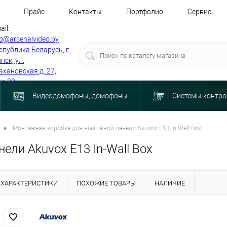
Прайс
Контакты
Портфолио
Сервис
ail:
fo@arsenalvideo.by
спублика Беларусь, г.
нск, ул.
ахановская д. 27,
м. 30
Видеодомофоны, домофоны
Системы контро
•
Монтажная коробка для вызывной панели Akuvox E13 In-Wall Box
ли Akuvox E13 In-Wall Box
ХАРАКТЕРИСТИКИ
ПОХОЖИЕ ТОВАРЫ
НАЛИЧИЕ