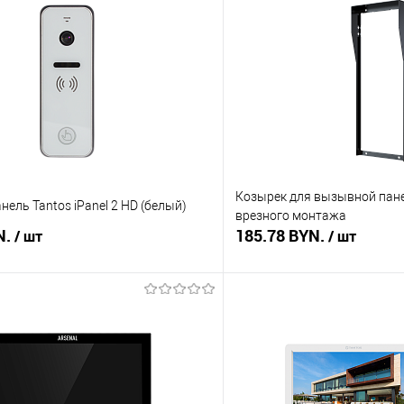
Козырек для вызывной пане
ель Tantos iPanel 2 HD (белый)
врезного монтажа
N.
185.78 BYN.
/ шт
/ шт
В корзину
В корз
 клик
Сравнение
Купить в 1 клик
В наличии
В избранное