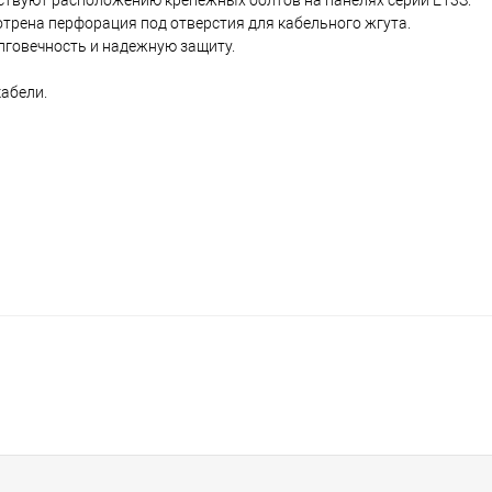
ствуют расположению крепежных болтов на панелях серии E13S.
отрена перфорация под отверстия для кабельного жгута.
лговечность и надежную защиту.
абели.