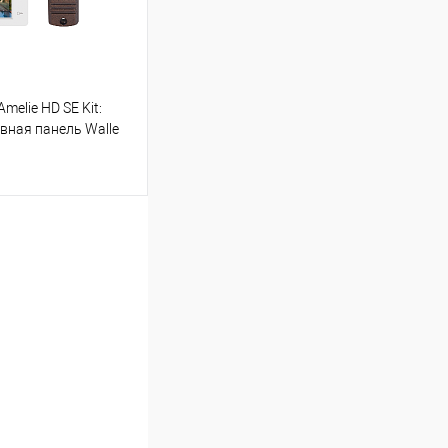
elie HD SE Kit:
вная панель Walle
ину
Сравнение
В наличии