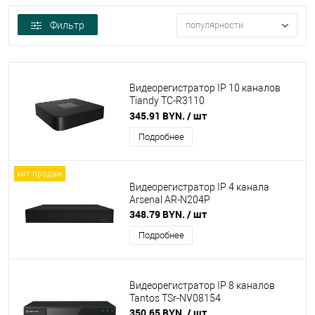
Фильтр
популярности
Видеорегистратор IP 10 каналов
Tiandy TC-R3110
spec:I/B/P8/Eu/L/S/V2.0
345.91 BYN.
/ шт
Подробнее
хит продаж
Видеорегистратор IP 4 канала
Arsenal AR-N204P
348.79 BYN.
/ шт
Подробнее
Видеорегистратор IP 8 каналов
Tantos TSr-NV08154
350.65 BYN.
/ шт