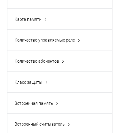
100000
(1)
Карта памяти
Да
(1)
Слот для MicroSD
(1)
Количество управляемых реле
Количество абонентов
Многоабонентская
(2)
Класс защиты
IP 54
(1)
IP 65
(1)
Встроенная память
IP 66
(1)
Да
(2)
Встроенный считыватель
Да
(2)