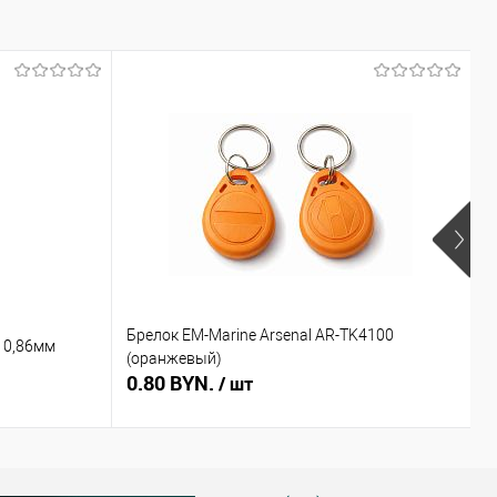
Брелок EM-Marine Arsenal AR-TK4100
Б
 0,86мм
(оранжевый)
(
0.80 BYN.
0
/ шт