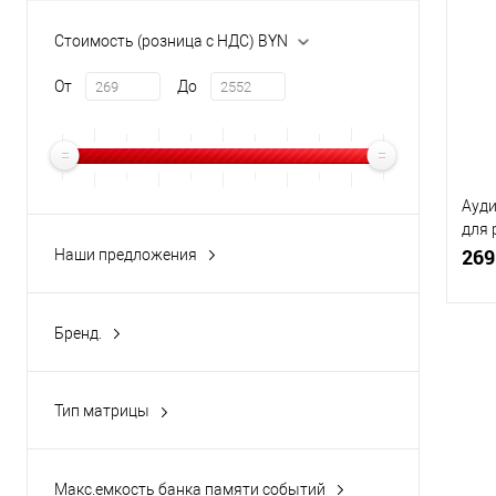
Купи
Стоимость (розница с НДС) BYN
В и
От
До
Ауди
для 
(чер
269
Наши предложения
новинка
(8)
Бренд.
Akuvox
(8)
Купи
Тип матрицы
1/2,7 " CMOS
(3)
В и
IPS
(3)
Макс.емкость банка памяти событий