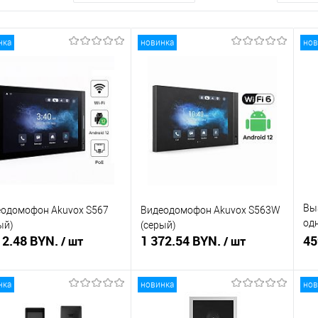
нка
новинка
нов
Вы
одомофон Akuvox S567
Видеодомофон Akuvox S563W
од
ый)
(серый)
12.48 BYN.
1 372.54 BYN.
(се
45
/ шт
/ шт
нка
новинка
нов
В корзину
Подписаться