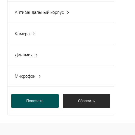
Антивандальный корпус
Да
(1)
Камера
Да
(3)
Динамик
Да
(3)
Микрофон
Да
(3)
Показать
Сбросить