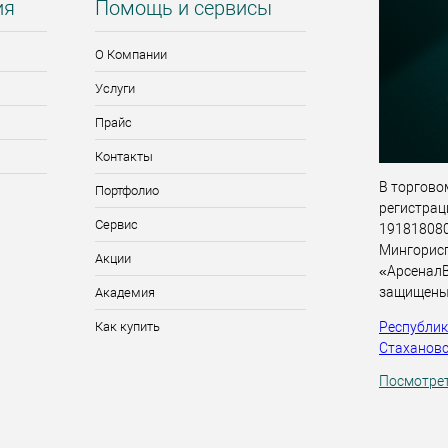
ия
Помощь и сервисы
О Компании
Услуги
Прайс
Контакты
В торговом
Портфолио
регистрац
Сервис
191818080,
Мингорис
Акции
«АрсеналВ
защищены
Академия
Республика
Как купить
Стахановск
Посмотрет