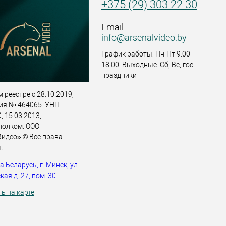
+375 (29) 303 22 30
Email:
info@arsenalvideo.by
График работы: Пн-Пт 9.00-
18.00. Выходные: Сб, Вс, гос.
праздники
 реестре с 28.10.2019,
ия № 464065. УНП
 15.03.2013,
полком. ООО
идео» © Все права
.
 Беларусь, г. Минск, ул.
ая д. 27, пом. 30
ь на карте