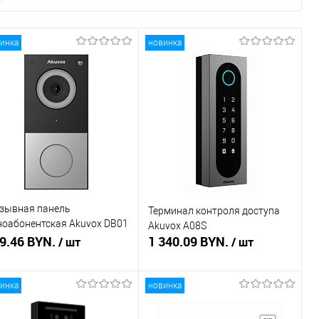
инка
новинка
зывная панель
Терминал контроля доступа
ноабонентская Akuvox DB01
Akuvox A08S
ребро)
9.46 BYN.
1 340.09 BYN.
/ шт
/ шт
инка
новинка
В корзину
В корзину