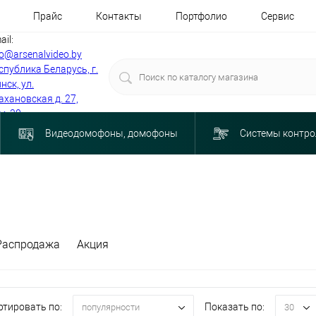
Прайс
Контакты
Портфолио
Сервис
ail:
fo@arsenalvideo.by
спублика Беларусь, г.
нск, ул.
ахановская д. 27,
м. 30
Видеодомофоны, домофоны
Системы контро
Распродажа
Акция
ртировать по:
Показать по:
популярности
30