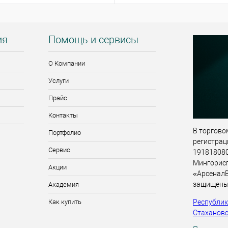
ия
Помощь и сервисы
О Компании
Услуги
Прайс
Контакты
В торговом
Портфолио
регистрац
Сервис
191818080,
Мингорис
Акции
«АрсеналВ
защищены
Академия
Республика
Как купить
Стахановск