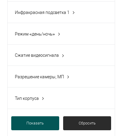
Инфракрасная подсветка 1
Да
(2)
Режим «день/ночь»
Да
(2)
Сжатие видеосигнала
Да
(2)
Разрешение камеры, МП
5
(2)
Тип корпуса
Купольная
(1)
Стандартная
(1)
Показать
Сбросить