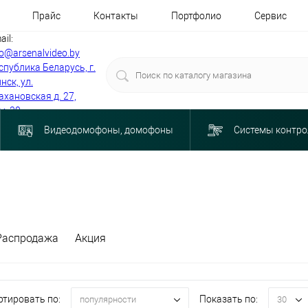
Прайс
Контакты
Портфолио
Сервис
ail:
fo@arsenalvideo.by
спублика Беларусь, г.
нск, ул.
ахановская д. 27,
м. 30
Видеодомофоны, домофоны
Системы контро
Распродажа
Акция
ртировать по:
Показать по:
популярности
30