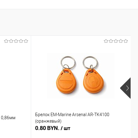
Брелок EM-Marine Arsenal AR-TK4100
Б
 0,86мм
(оранжевый)
(
0.80 BYN.
0
/ шт