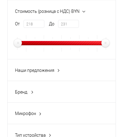
Купи
Стоимость (розница с НДС) BYN
В и
От
До
Наши предложения
новинка
(2)
Бренд.
TANTOS
(2)
Микрофон
Встроенный
(2)
Тип устройства