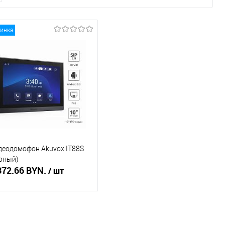
инка
деодомофон Akuvox IT88S
ерный)
372.66 BYN.
/ шт
В корзину