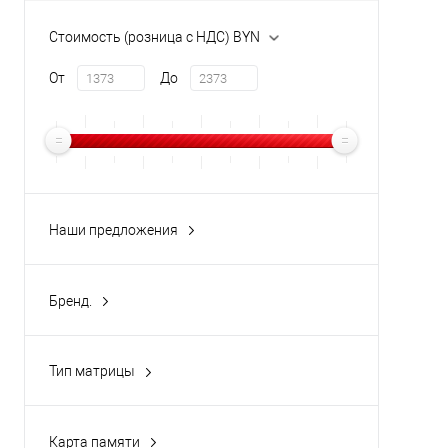
Купи
Стоимость (розница с НДС) BYN
В и
От
До
Наши предложения
новинка
(3)
Бренд.
Akuvox
(3)
Тип матрицы
IPS
(3)
Карта памяти