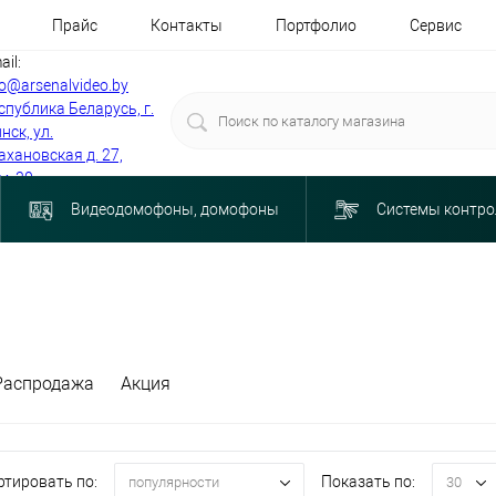
Прайс
Контакты
Портфолио
Сервис
ail:
fo@arsenalvideo.by
спублика Беларусь, г.
нск, ул.
ахановская д. 27,
м. 30
Видеодомофоны, домофоны
Системы контро
Распродажа
Акция
ртировать по:
Показать по:
популярности
30