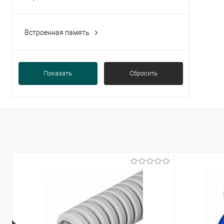
Да
(1)
Слот для MicroSD
(1)
Встроенная память
Да
(2)
Показать
Сбросить