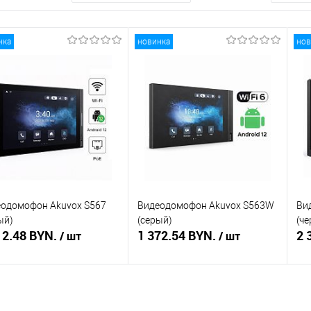
нка
новинка
нов
одомофон Akuvox S567
Видеодомофон Akuvox S563W
Ви
ый)
(серый)
(ч
12.48 BYN.
1 372.54 BYN.
2 
/ шт
/ шт
В корзину
Подписаться