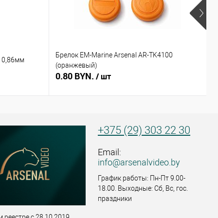
Брелок EM-Marine Arsenal AR-TK4100
Б
 0,86мм
(оранжевый)
(
0.80 BYN.
0
/ шт
+375 (29) 303 22 30
Email:
info@arsenalvideo.by
График работы: Пн-Пт 9.00-
18.00. Выходные: Сб, Вс, гос.
праздники
 реестре с 28.10.2019,