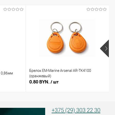
Брелок EM-Marine Arsenal AR-TK4100
Б
 0,86мм
(оранжевый)
(
0.80 BYN.
0
/ шт
+375 (29) 303 22 30