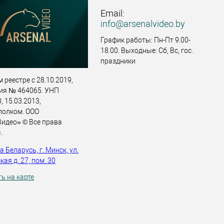
Email:
info@arsenalvideo.by
График работы: Пн-Пт 9.00-
18.00. Выходные: Сб, Вс, гос.
праздники
 реестре с 28.10.2019,
ия № 464065. УНП
 15.03.2013,
полком. ООО
идео» © Все права
.
 Беларусь, г. Минск, ул.
ая д. 27, пом. 30
ь на карте