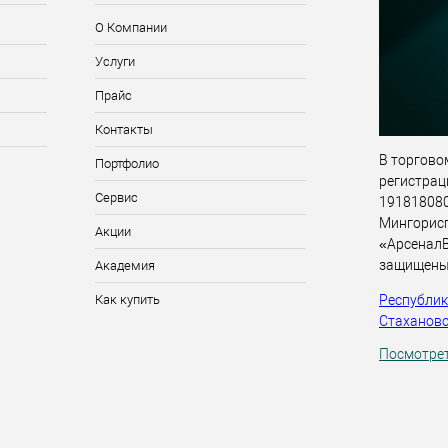
О Компании
Услуги
Прайс
Контакты
В торговом
Портфолио
регистрац
Сервис
191818080,
Мингорис
Акции
«АрсеналВ
защищены
Академия
Республика
Как купить
Стахановск
Посмотрет