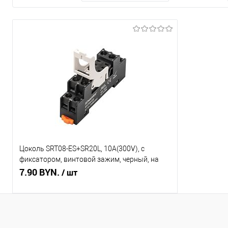
Цоколь SRT08-ES+SR20L, 10A(300V), с
фиксатором, винтовой зажим, черный, на
рейку DIN35/панель для RT
7.90 BYN.
/ шт
Подписаться