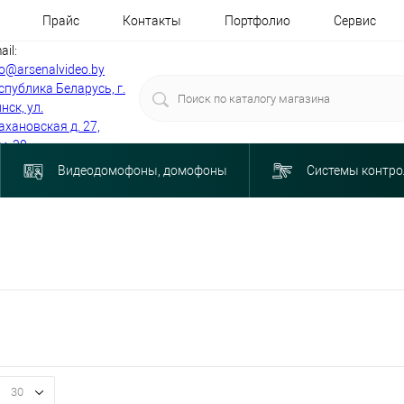
Прайс
Контакты
Портфолио
Сервис
ail:
fo@arsenalvideo.by
спублика Беларусь, г.
нск, ул.
ахановская д. 27,
м. 30
Видеодомофоны, домофоны
Системы контро
30