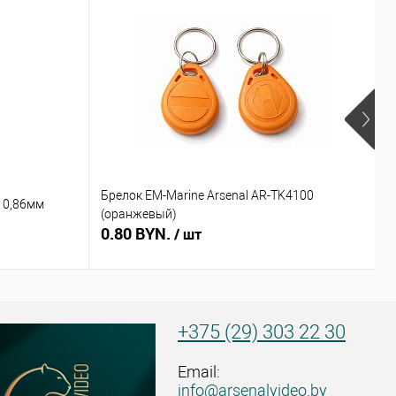
Брелок EM-Marine Arsenal AR-TK4100
Б
 0,86мм
(оранжевый)
(
0.80 BYN.
0
/ шт
+375 (29) 303 22 30
Email:
info@arsenalvideo.by