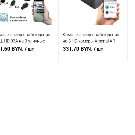
мплект видеонаблюдения
Комплект видеонаблюдения
LL HD 03A на 3 уличные
на 3 HD камеры Arsenal AR-
меры
1.60 BYN.
KIT3-220HD (3.6mm)
331.70 BYN.
/ шт
/ шт
В корзину
Подписаться
пить в 1 клик
Сравнение
Купить в 1 клик
Сравнение
избранное
В наличии
В избранное
Недоступно