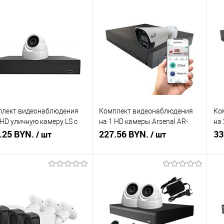
плект видеонаблюдения
Комплект видеонаблюдения
Ко
 HD уличную камеру LS с
на 1 HD камеры Arsenal AR-
на 
ешением 2 Мп
.25 BYN.
KIT1-200HD (2.8mm)
227.56 BYN.
KI
33
/ шт
/ шт
В корзину
В корзину
ть в 1 клик
Сравнение
Купить в 1 клик
Сравнение
Ку
збранное
В наличии
В избранное
В наличии
В 