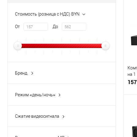
Стоимость (розница с НДС) BYN
От
До
Ком
Бренд.
на 1
Longse
(1)
разр
157
Arsenal
(3)
Режим «день/ночь»
LS
(1)
Да
(2)
Сжатие видеосигнала
Да
(2)
Купи
В и