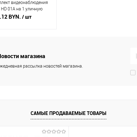
плект видеонаблюдения
 HD 01A на 1 уличную
еру
.12 BYN.
/ шт
Подписаться
Новости магазина
ть в 1 клик
Сравнение
жедневная рассылка новостей магазина.
збранное
Недоступно
САМЫЕ ПРОДАВАЕМЫЕ ТОВАРЫ