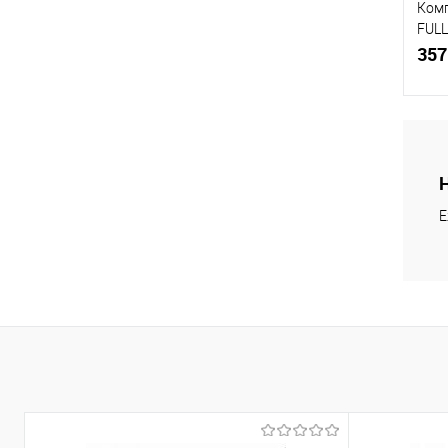
Ком
FULL
кам
357
Купи
Е
В и