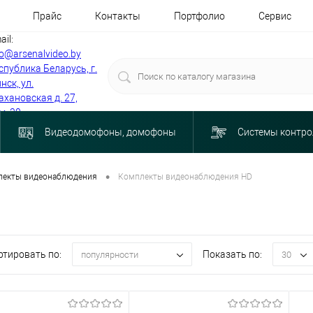
Прайс
Контакты
Портфолио
Сервис
ail:
fo@arsenalvideo.by
спублика Беларусь, г.
нск, ул.
ахановская д. 27,
м. 30
Видеодомофоны, домофоны
Системы контро
•
лекты видеонаблюдения
Комплекты видеонаблюдения HD
ртировать по:
Показать по:
популярности
30