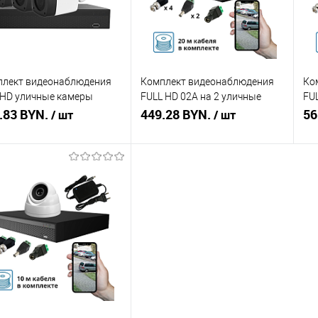
плект видеонаблюдения
Комплект видеонаблюдения
Ко
 HD уличные камеры
FULL HD 02A на 2 уличные
FU
nal с разрешением 5 Мп
.83 BYN.
камеры
449.28 BYN.
ка
56
/ шт
/ шт
В корзину
В корзину
ть в 1 клик
Сравнение
Купить в 1 клик
Сравнение
Ку
збранное
В наличии
В избранное
В наличии
В 