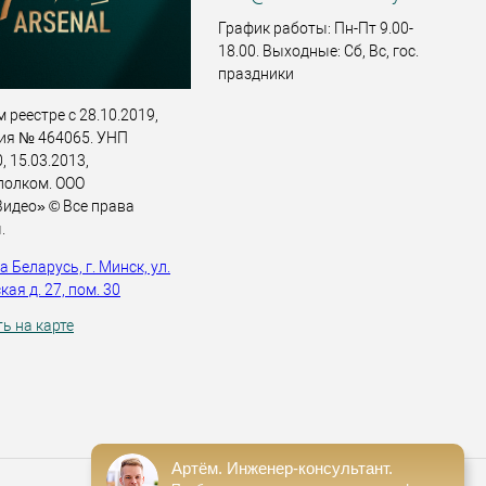
График работы: Пн-Пт 9.00-
18.00. Выходные: Сб, Вс, гос.
праздники
 реестре с 28.10.2019,
ия № 464065. УНП
 15.03.2013,
полком. ООО
идео» © Все права
.
 Беларусь, г. Минск, ул.
ая д. 27, пом. 30
ь на карте
Артём. Инженер-консультант.