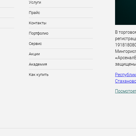
Услуги
Прайс
Контакты
В торговом
Портфолио
регистрац
Сервис
191818080,
Мингорис
Акции
«АрсеналВ
защищены
Академия
Республика
Как купить
Стахановск
Посмотрет