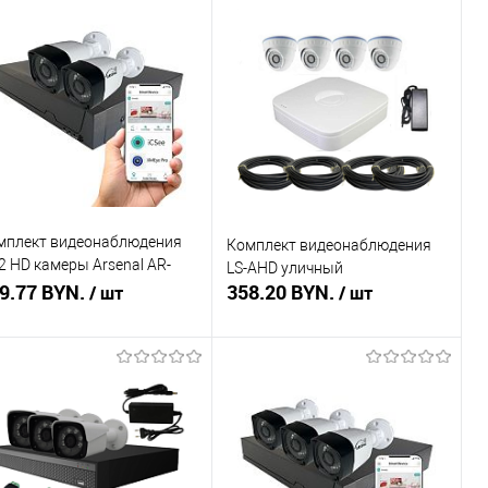
мплект видеонаблюдения
Комплект видеонаблюдения
2 HD камеры Arsenal AR-
LS-AHD уличный
T2-220HD 3A (3.6mm)
9.77 BYN.
358.20 BYN.
/ шт
/ шт
В корзину
В корзину
пить в 1 клик
Сравнение
Купить в 1 клик
Сравнение
избранное
В наличии
В избранное
В наличии