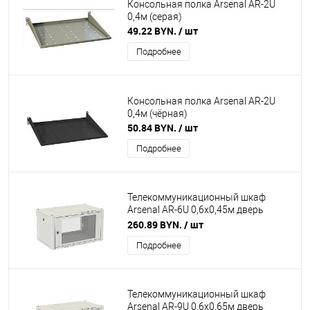
Консольная полка Arsenal AR-2U
0,4м (серая)
49.22 BYN.
/ шт
Подробнее
Консольная полка Arsenal AR-2U
0,4м (чёрная)
50.84 BYN.
/ шт
Подробнее
Телекоммуникационный шкаф
Arsenal AR-6U 0,6х0,45м дверь
стекло (серый)
260.89 BYN.
/ шт
Подробнее
Телекоммуникационный шкаф
Arsenal AR-9U 0,6х0,65м дверь