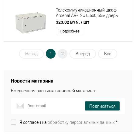
Телекоммуникационный шкаф
Arsenal AR-12U 0,6х0,65м дверь
металл (серый)
323.02 BYN.
/ шт
Подробнее
Назад
1
2
Вперед
Все
Новости магазина
Ежедневная рассылка новостей магазина.
Подписаться
Я согласен на
обработку персональных данных.
*