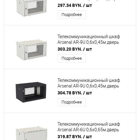
стекло (серый)
297.34 BYN.
/ шт
Подробнее
Телекоммуникационный шкаф
Arsenal AR-9U 0,6х0,45м дверь
стекло (серый)
303.20 BYN.
/ шт
Подробнее
Телекоммуникационный шкаф
Arsenal AR-9U 0,6х0,45м дверь
стекло (чёрный)
304.78 BYN.
/ шт
Подробнее
Телекоммуникационный шкаф
Arsenal AR-6U 0,6х0,65м дверь
металл (серый)
319.87 BYN.
/ шт