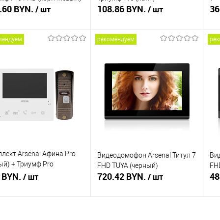
.60 BYN.
108.86 BYN.
(к
36
/ шт
/ шт
мендуем
рекомендуем
рек
Подписаться
В корзину
ть в 1 клик
Сравнение
Купить в 1 клик
Сравнение
Ку
збранное
Недоступно
В избранное
В наличии
В 
лект Arsenal Афина Pro
Видеодомофон Arsenal Титул 7
Ви
ый) + Триумф Pro
FHD TUYA (черный)
FH
ичневый)
 BYN.
720.42 BYN.
48
/ шт
/ шт
В корзину
В корзину