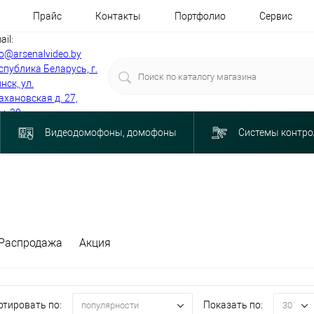
Прайс
Контакты
Портфолио
Сервис
ail:
fo@arsenalvideo.by
спублика Беларусь, г.
нск, ул.
ахановская д. 27,
м. 30
Видеодомофоны, домофоны
Системы контро
Распродажа
Акция
ртировать по:
Показать по:
популярности
30