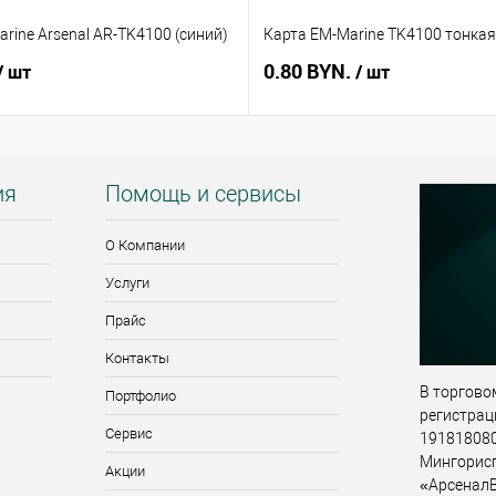
rine Arsenal AR-TK4100 (синий)
Карта EM-Marine TK4100 тонкая
0.80 BYN.
/ шт
/ шт
ия
Помощь и сервисы
О Компании
Услуги
Прайс
Контакты
В торговом
Портфолио
регистрац
Сервис
191818080,
Мингорис
Акции
«АрсеналВ