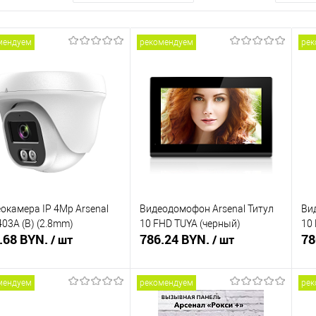
мендуем
рекомендуем
рек
окамера IP 4Mp Arsenal
Видеодомофон Arsenal Титул
Ви
403A (B) (2.8mm)
10 FHD TUYA (черный)
10
.68 BYN.
786.24 BYN.
78
/ шт
/ шт
мендуем
рекомендуем
рек
В корзину
В корзину