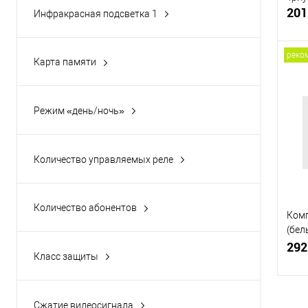
201
Инфракрасная подсветка 1
Да
(1)
реко
Карта памяти
Нет
(4)
Слот для MicroSD
(6)
Купи
Режим «день/ночь»
Да
(2)
В и
Количество управляемых реле
Количество абонентов
Комп
1
(7)
(бел
(кор
292
Класс защиты
IP 65
(2)
IP 66
(5)
Сжатие видеосигнала