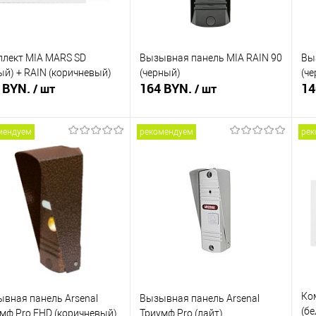
лект MIA MARS SD
Вызывная панель MIA RAIN 90
Вы
ый) + RAIN (коричневый)
(черный)
(ч
 BYN.
164 BYN.
14
/ шт
/ шт
мендуем
рекомендуем
рек
Подписаться
Подписаться
ть в 1 клик
Сравнение
Купить в 1 клик
Сравнение
Ку
збранное
Недоступно
В избранное
Недоступно
В 
Ком
вная панель Arsenal
Вызывная панель Arsenal
(бе
мф Pro FHD (коричневый)
Триумф Pro (лайт)