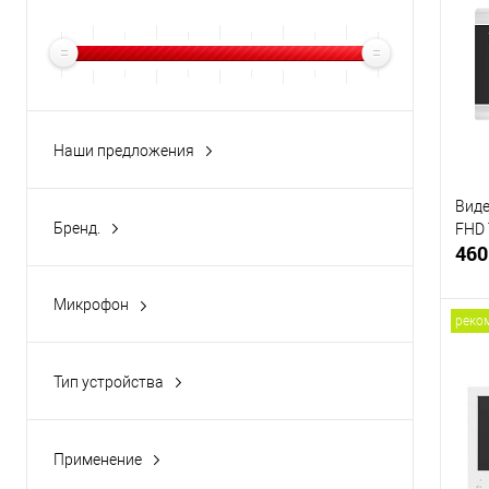
Купи
В и
Наши предложения
рекомендуем
(20)
Виде
Бренд.
FHD 
460
Arsenal
(20)
Микрофон
реко
Встроенный
(1)
Тип устройства
Купи
Камера IP
(1)
В и
Применение
Внутри помещения
(1)