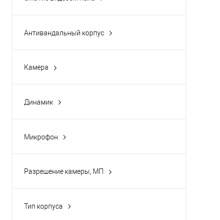
Да
(2)
Купи
Антивандальный корпус
В и
Да
(5)
Камера
Да
(7)
Динамик
Да
(7)
Микрофон
Да
(7)
Разрешение камеры, МП
4
(1)
Тип корпуса
Купольная
(1)