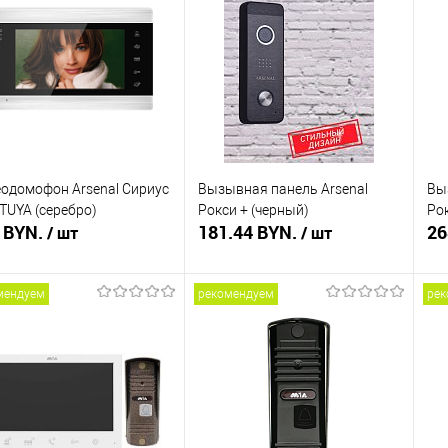
ть в 1 клик
Сравнение
Купить в 1 клик
Сравнение
Ку
збранное
В наличии
В избранное
В наличии
В 
одомофон Arsenal Сириус
Вызывная панель Arsenal
Вы
TUYA (серебро)
Рокси + (черный)
Ро
 BYN.
181.44 BYN.
26
/ шт
/ шт
мендуем
рекомендуем
рек
В корзину
В корзину
ть в 1 клик
Сравнение
Купить в 1 клик
Сравнение
Ку
збранное
В наличии
В избранное
В наличии
В 