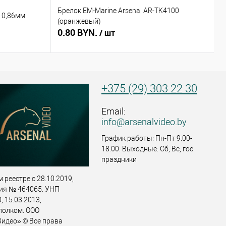
Брелок EM-Marine Arsenal AR-TK4100
Б
 0,86мм
(оранжевый)
(
0.80 BYN.
0
/ шт
+375 (29) 303 22 30
Email:
info@arsenalvideo.by
График работы: Пн-Пт 9.00-
18.00. Выходные: Сб, Вс, гос.
праздники
 реестре с 28.10.2019,
ия № 464065. УНП
 15.03.2013,
полком. ООО
идео» © Все права