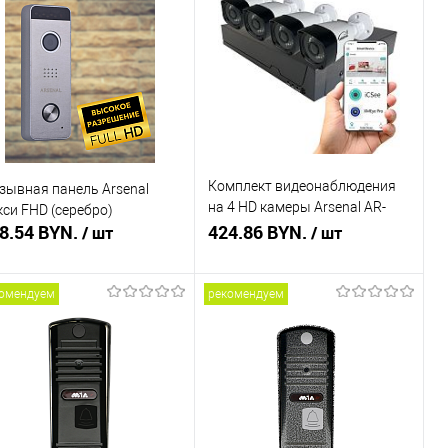
пить в 1 клик
Сравнение
Купить в 1 клик
Сравнение
избранное
В наличии
В избранное
В наличии
Комплект видеонаблюдения
зывная панель Arsenal
на 4 HD камеры Arsenal AR-
кси FHD (серебро)
8.54 BYN.
KIT4-220HD (3.6mm)
424.86 BYN.
/ шт
/ шт
омендуем
рекомендуем
В корзину
Подписаться
пить в 1 клик
Сравнение
Купить в 1 клик
Сравнение
избранное
В наличии
В избранное
Недоступно