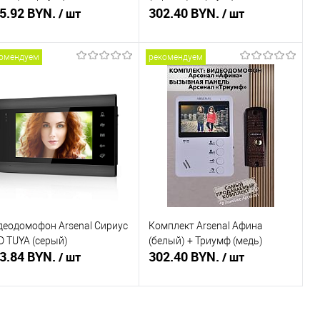
оричневый)
5.92 BYN.
(коричневый)
302.40 BYN.
/ шт
/ шт
омендуем
рекомендуем
В корзину
В корзину
пить в 1 клик
Сравнение
Купить в 1 клик
Сравнение
избранное
В наличии
В избранное
В наличии
деодомофон Arsenal Сириус
Комплект Arsenal Афина
D TUYA (серый)
(белый) + Триумф (медь)
3.84 BYN.
302.40 BYN.
/ шт
/ шт
В корзину
Подписаться