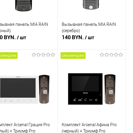
зывная панель MIA RAIN
Вызывная панель MIA RAIN
ерный)
(серебро)
0 BYN.
140 BYN.
/ шт
/ шт
омендуем
рекомендуем
В корзину
Подписаться
пить в 1 клик
Сравнение
Купить в 1 клик
Сравнение
избранное
В наличии
В избранное
Недоступно
плект Arsenal Грация Pro
Комплект Arsenal Афина Pro
лый) + Триумф Pro
(черный) + Триумф Pro