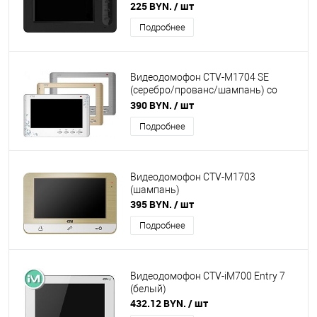
225 BYN.
/ шт
Подробнее
Видеодомофон CTV-M1704 SE
(серебро/прованс/шампань) со
сменными передними панелями
390 BYN.
/ шт
Подробнее
Видеодомофон CTV-M1703
(шампань)
395 BYN.
/ шт
Подробнее
Видеодомофон CTV-iM700 Entry 7
(белый)
432.12 BYN.
/ шт