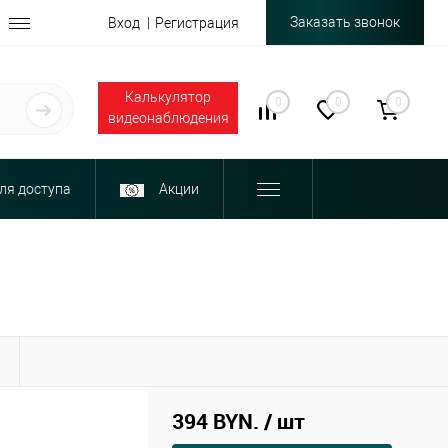
Заказать звонок
Вход
Регистрация
Калькулятор
0
0
0
видеонаблюдения
ля доступа
Акции
Ы
394 BYN.
/ шт