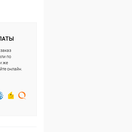
ЛАТЫ
 заказ
или по
и же
йте онлайн.