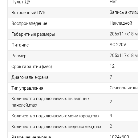
Нет
Пульт ДУ
Запись актив
Встроенный DVR
Накладной
Воспроизведение
205x117x18 
Габаритные размеры
AC 220V
Питание
205x117x18 
Размер
12
Срок гарантии (мес)
7
Диагональ экрана
Сенсорные кн
Тип управления
Количество подключаемых вызывных
2
панелей,max
4
Количество подключаемых мониторов,max
2
Количество подключаемых видеокамер,max
1024х600
Разрешение экрана