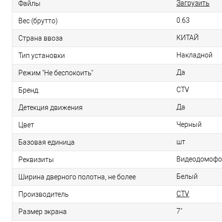
Загрузить
Файлы
0.63
Вес (брутто)
КИТАЙ
Страна ввоза
Накладной
Тип установки
Да
Режим "Не беспокоить"
CTV
Бренд.
Да
Детекция движения
Черный
Цвет
шт
Базовая единица
Видеодомофон 
Реквизиты
Белый
Ширина дверного полотна, не более
CTV
Производитель
7"
Размер экрана