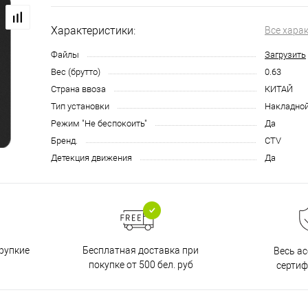
Характеристики:
Все хара
Файлы
Загрузить
Вес (брутто)
0.63
Страна ввоза
КИТАЙ
Тип установки
Накладно
Режим "Не беспокоить"
Да
Бренд.
CTV
Детекция движения
Да
Бесплатная доставка при
рупкие
Весь а
покупке от 500 бел. руб
серти