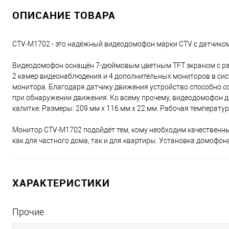
ОПИСАНИЕ ТОВАРА
CTV-M1702 - это надёжный видеодомофон марки CTV с датчико
Видеодомофон оснащён 7-дюймовым цветным TFT экраном с ра
2 камер видеонаблюдения и 4 дополнительных мониторов в сис
монитора. Благодаря датчику движения устройство способно с
при обнаружении движения. Ко всему прочему, видеодомофон д
калитке. Размеры: 209 мм x 116 мм x 22 мм. Рабочая температура
Монитор CTV-M1702 подойдёт тем, кому необходим качествен
как для частного дома, так и для квартиры. Установка домофон
ХАРАКТЕРИСТИКИ
Прочие