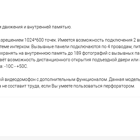
м движения и внутренней памятью.
зрешением 1024*600 точек. Имеется возможность подключения 2 
теме интерком. Вызывные панели подключаются по 4 проводам, пит
охранять на внутреннюю память до 189 фотографий с вызывных па
аёт возможность дистанционного открытия подъездной двери или 
: -10C - +50C.
ный видеодомофон с дополнительным функционалом. Данная модел
а не составит труда, если Вы умеете пользоваться перфоратором.