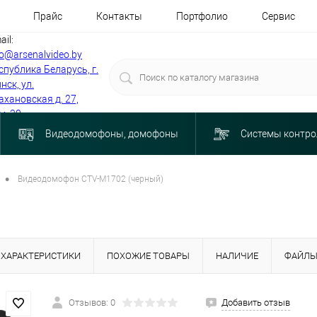
Прайс
Контакты
Портфолио
Сервис
ail:
fo@arsenalvideo.by
спублика Беларусь, г.
нск, ул.
ахановская д. 27,
м. 30
Видеодомофоны, домофоны
Системы контро
•
Видеодомофон CTV-M1702 (черный)
ХАРАКТЕРИСТИКИ
ПОХОЖИЕ ТОВАРЫ
НАЛИЧИЕ
ФАЙЛ
Отзывов: 0
Добавить отзыв