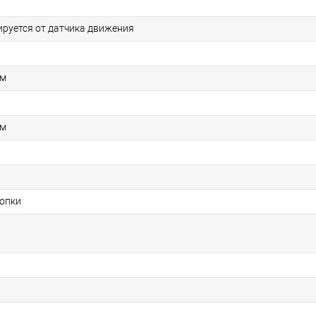
ируется от датчика движения
мм
мм
опки