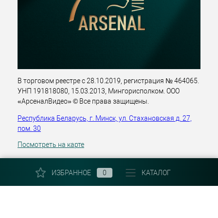
В торговом реестре с 28.10.2019, регистрация № 464065.
УНП 191818080, 15.03.2013, Мингорисполком. ООО
«АрсеналВидео» © Все права защищены.
Республика Беларусь, г. Минск, ул. Стахановская д. 27,
пом. 30
Посмотреть на карте
+375 (29) 303 22 30
ИЗБРАННОЕ
0
КАТАЛОГ
Email:
info@arsenalvideo.by
КОРЗИНА
0
График работы: Пн-Пт 9.00-18.00. Выходные: Сб, Вс, гос.