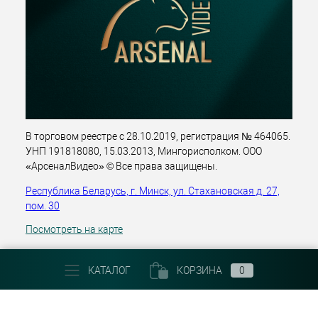
В торговом реестре с 28.10.2019, регистрация № 464065.
УНП 191818080, 15.03.2013, Мингорисполком. ООО
«АрсеналВидео» © Все права защищены.
Республика Беларусь, г. Минск, ул. Стахановская д. 27,
пом. 30
Посмотреть на карте
+375 (29) 303 22 30
КАТАЛОГ
КОРЗИНА
0
Email:
info@arsenalvideo.by