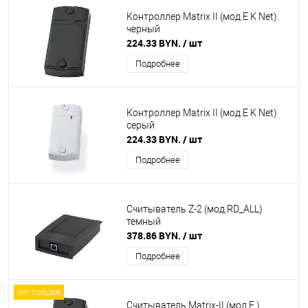
Контроллер Matrix II (мод.E K Net)
черный
224.33 BYN.
/ шт
Подробнее
Контроллер Matrix II (мод.E K Net)
серый
224.33 BYN.
/ шт
Подробнее
Считыватель Z-2 (мод.RD_ALL)
темный
378.86 BYN.
/ шт
Подробнее
хит продаж
Считыватель Matrix-II (мод.E )