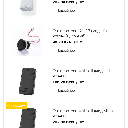
202.84 BYN.
/ шт
Подробнее
Считыватель CP-Z-2 (мод.ЕP)
врезной (темный)
98.28 BYN.
/ шт
Подробнее
Считыватель Matrix-II (мод. E H)
чёрный
186.28 BYN.
/ шт
Подробнее
хит продаж
Считыватель Matrix-II (мод.MF-I)
черный
202.86 BYN.
/ шт