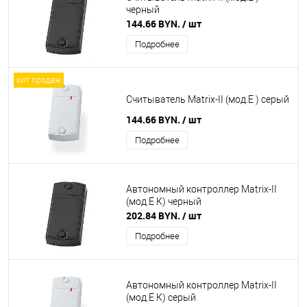
черный
144.66 BYN.
/ шт
Подробнее
хит продаж
Считыватель Matrix-II (мод.E ) серый
144.66 BYN.
/ шт
Подробнее
Автономный контроллер Matrix-II
(мод.Е К) черный
202.84 BYN.
/ шт
Подробнее
Автономный контроллер Matrix-II
(мод.Е К) серый