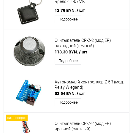
Брелок IL-07MК
12.79 BYN.
/ шт
Подробнее
Считыватель CP-Z-2 (мод.ЕP)
накладной (темный)
113.30 BYN.
/ шт
Подробнее
Автономный контроллер Z-5R (мод.
Relay Wiegand)
53.94 BYN.
/ шт
Подробнее
хит продаж
Считыватель CP-Z-2 (мод.ЕP)
врезной (светлый)