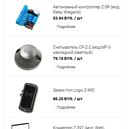
Автономный контроллер Z-5R (мод.
Relay Wiegand)
53.94 BYN.
/ шт
Подробнее
Считыватель CP-Z-2 (мод.MF-I)
накладной (светлый)
79.18 BYN.
/ шт
Подробнее
Замок Iron Logic Z-495
86.20 BYN.
/ шт
Подробнее
Конвертер Z-397 (мод. Web)