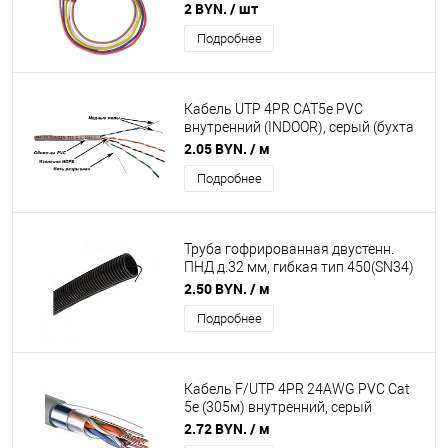
вызывной панели
2 BYN.
/ шт
Подробнее
Кабель UTP 4PR CAT5е PVC
внутренний (INDOOR), серый (бухта
305 метров) TWT
2.05 BYN.
/ м
Подробнее
Труба гофрированная двустенн.
ПНД д.32 мм, гибкая тип 450(SN34)
с/з красная d32 мм (50м/уп)
2.50 BYN.
/ м
Подробнее
Кабель F/UTP 4PR 24AWG PVC Cat
5е (305м) внутренний, серый
PROconnecеt
2.72 BYN.
/ м