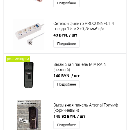
Подробнее
Сетевой фильтр PROCONNECT 4
гнезда 1.5 м 3х0,75 мм² с/з
STANDART белый
43 BYN.
/ шт
Подробнее
рекомендуем
Вызывная панель MIA RAIN
(черный)
140 BYN.
/ шт
Подробнее
Вызывная панель Arsenal Триумф
(коричневый)
145.92 BYN.
/ шт
Подробнее