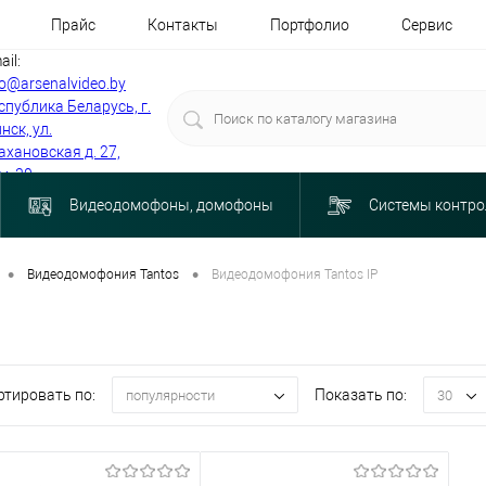
Прайс
Контакты
Портфолио
Сервис
ail:
fo@arsenalvideo.by
спублика Беларусь, г.
нск, ул.
ахановская д. 27,
м. 30
Видеодомофоны, домофоны
Системы контро
•
•
Видеодомофония Tantos
Видеодомофония Tantos IP
ртировать по:
Показать по:
популярности
30