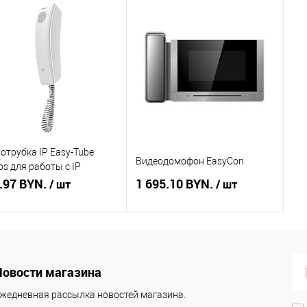
отрубка IP Easy-Tube
Видеодомофон EasyCon
os для работы с IP
офонами
.97 BYN.
1 695.10 BYN.
/ шт
/ шт
В корзину
Подписаться
Новости магазина
ть в 1 клик
Сравнение
Купить в 1 клик
К сравнению
жедневная рассылка новостей магазина.
збранное
В наличии
В избранное
Недоступно