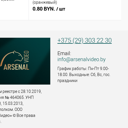
(оранжевый)
(
0.80 BYN.
0
/ шт
+375 (29) 303 22 30
Email:
info@arsenalvideo.by
График работы: Пн-Пт 9.00-
18.00. Выходные: Сб, Вс, гос.
праздники
 реестре с 28.10.2019,
ия № 464065. УНП
 15.03.2013,
полком. ООО
идео» © Все права
.