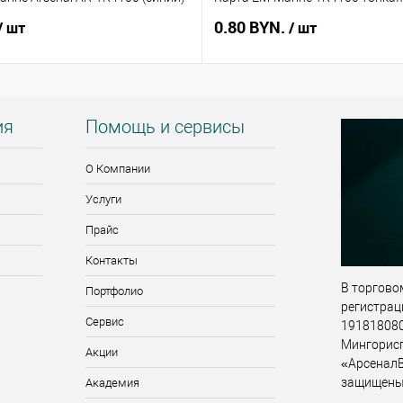
0.80 BYN.
/ шт
/ шт
ия
Помощь и сервисы
О Компании
Услуги
Прайс
Контакты
В торговом
Портфолио
регистрац
Сервис
191818080,
Мингорис
Акции
«АрсеналВ
защищены
Академия