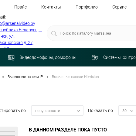
Прайс
Контакты
Портфолио
Сервис
ail:
fo@arsenalvideo.by
спублика Беларусь, г.
нск, ул.
ахановская д. 27,
м. 30
Видеодомофоны, домофоны
Системы контро
•
•
Вызывные панели IP
Вызывные панели Hikvision
ртировать по:
Показать по:
популярности
30
В ДАННОМ РАЗДЕЛЕ ПОКА ПУСТО