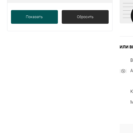
Показать
Сбросить
ИЛИ В
В
А
К
М