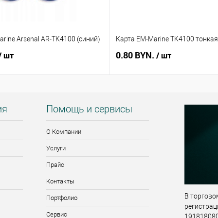
rine Arsenal AR-TK4100 (синий)
Карта EM-Marine TK4100 тонкая
0.80 BYN.
/ шт
/ шт
ия
Помощь и сервисы
О Компании
Услуги
Прайс
Контакты
В торговом
Портфолио
регистрац
Сервис
191818080,