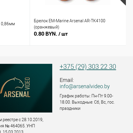
Брелок EM-Marine Arsenal AR-TK4100
Б
 0,86мм
(оранжевый)
(
0.80 BYN.
0
/ шт
+375 (29) 303 22 30
Email:
info@arsenalvideo.by
График работы: Пн-Пт 9.00-
18.00. Выходные: Сб, Вс, гос.
праздники
 реестре с 28.10.2019,
ия № 464065. УНП
 15.03.2013,