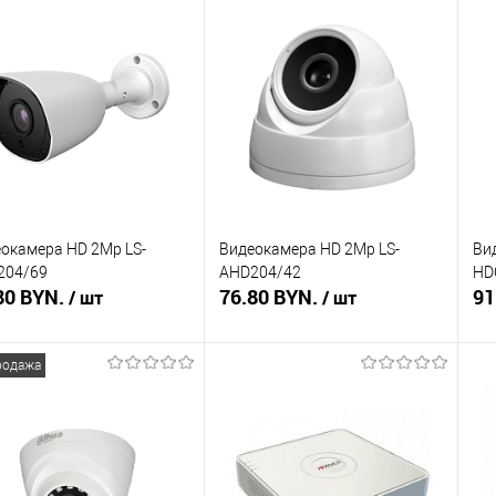
окамера HD 2Mp LS-
Видеокамера HD 2Mp LS-
Ви
204/69
AHD204/42
HD
80 BYN.
76.80 BYN.
91
/ шт
/ шт
родажа
В корзину
В корзину
ть в 1 клик
Сравнение
Купить в 1 клик
Сравнение
Ку
збранное
В наличии
В избранное
В наличии
В 