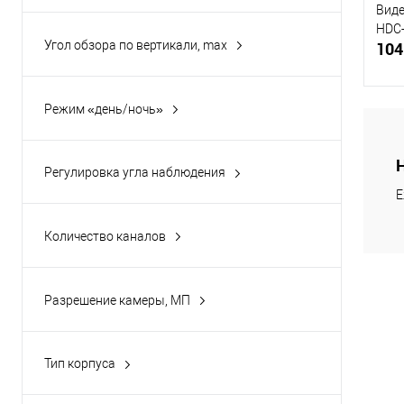
Виде
HDC-
Угол обзора по вертикали, max
104
2-41
(1)
Режим «день/ночь»
Да
(1)
Купи
Регулировка угла наблюдения
Да
(1)
Е
В и
Количество каналов
4
(1)
Разрешение камеры, МП
2
(1)
Тип корпуса
Поворотная (PTZ)
(1)