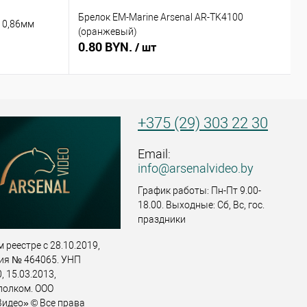
Брелок EM-Marine Arsenal AR-TK4100
Б
 0,86мм
(оранжевый)
(
0.80 BYN.
0
/ шт
+375 (29) 303 22 30
Email:
info@arsenalvideo.by
График работы: Пн-Пт 9.00-
18.00. Выходные: Сб, Вс, гос.
праздники
 реестре с 28.10.2019,
ия № 464065. УНП
 15.03.2013,
полком. ООО
идео» © Все права