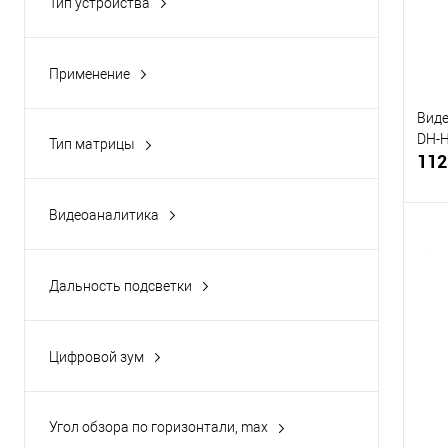
Тип устройства
Видеорегистратор HD
(1)
Камера HD
(6)
Применение
Уличная
(1)
Виде
DH-
Тип матрицы
112
1/3” CMOS
(1)
Видеоаналитика
Нет
(1)
Дальность подсветки
Купи
0
(1)
В и
Цифровой зум
Да
(1)
Угол обзора по горизонтали, max
2,5-57,6
(1)