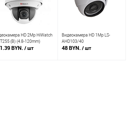
деокамера HD 2Mp HiWatch
Видеокамера HD 1Mp LS-
T255 (B) (4.8-120mm)
AHD103/40
1.39 BYN.
48 BYN.
/ шт
/ шт
В корзину
Подписаться
пить в 1 клик
Сравнение
Купить в 1 клик
Сравнение
избранное
В наличии
В избранное
Недоступно