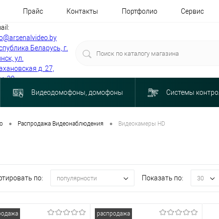
Прайс
Контакты
Портфолио
Сервис
ail:
fo@arsenalvideo.by
спублика Беларусь, г.
нск, ул.
ахановская д. 27,
м. 30
Видеодомофоны, домофоны
Системы контро
•
•
о
Распродажа Видеонаблюдения
Видеокамеры HD
ртировать по:
Показать по:
популярности
30
родажа
распродажа