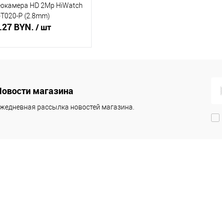
окамера HD 2Mp HiWatch
T020-P (2.8mm)
.27 BYN.
/ шт
Подписаться
Новости магазина
ть в 1 клик
К сравнению
жедневная рассылка новостей магазина.
збранное
Недоступно