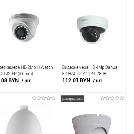
деокамера HD 2Mp HiWatch
Видеокамера HD 4Mp Dahua
C-T020-P (3.6mm)
EZ-HAC-D1A41P-0280B
.08 BYN.
112.01 BYN.
/ шт
/ шт
распродажа
В корзину
В корзину
пить в 1 клик
Сравнение
Купить в 1 клик
Сравнение
избранное
В наличии
В избранное
В наличии