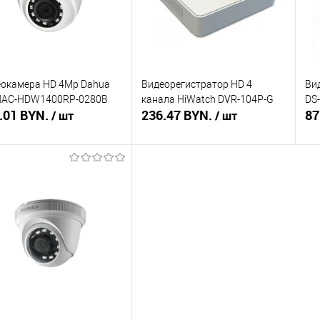
окамера HD 4Мр Dahua
Видеорегистратор HD 4
Ви
HAC-HDW1400RP-0280B
канала HiWatch DVR-104P-G
DS-
.01 BYN.
236.47 BYN.
87
/ шт
/ шт
В корзину
В корзину
ть в 1 клик
Сравнение
Купить в 1 клик
Сравнение
Ку
збранное
В наличии
В избранное
В наличии
В 