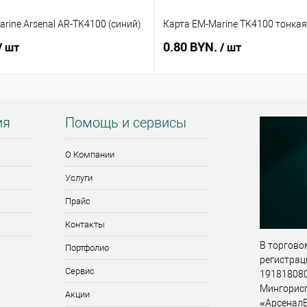
rine Arsenal AR-TK4100 (синий)
Карта EM-Marine TK4100 тонкая
0.80 BYN.
/ шт
/ шт
ия
Помощь и сервисы
О Компании
Услуги
Прайс
Контакты
В торговом
Портфолио
регистрац
Сервис
191818080,
Мингорис
Акции
«АрсеналВ