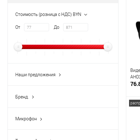
Стоимость (розница с НДС) BYN
От
До
Виде
Наши предложения
AHD
распродажа
(4)
76.
Бренд.
Dahua
(2)
расп
HiWatch
(3)
Микрофон
LS
(2)
Нет
(1)
Купи
В и