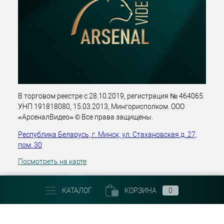
В торговом реестре с 28.10.2019, регистрация № 464065.
УНП 191818080, 15.03.2013, Мингорисполком. ООО
«АрсеналВидео» © Все права защищены.
Республика Беларусь, г. Минск, ул. Стахановская д. 27,
пом. 30
Посмотреть на карте
+375 (29) 303 22 30
КАТАЛОГ
КОРЗИНА
0
Email:
info@arsenalvideo.by