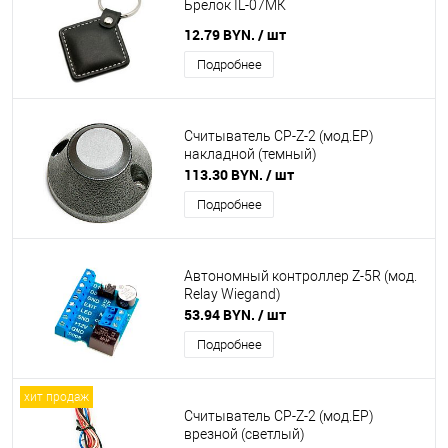
Брелок IL-07MК
12.79 BYN.
/ шт
Подробнее
Считыватель CP-Z-2 (мод.ЕP)
накладной (темный)
113.30 BYN.
/ шт
Подробнее
Автономный контроллер Z-5R (мод.
Relay Wiegand)
53.94 BYN.
/ шт
Подробнее
хит продаж
Считыватель CP-Z-2 (мод.ЕP)
врезной (светлый)