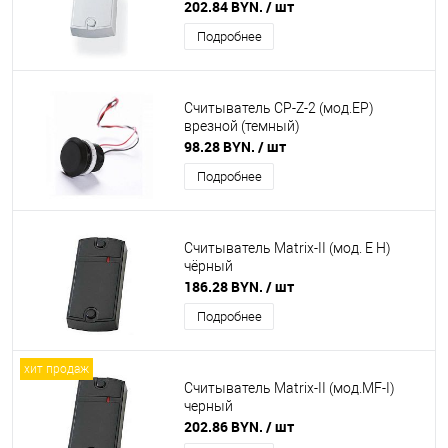
202.84 BYN.
/ шт
Подробнее
Считыватель CP-Z-2 (мод.ЕP)
врезной (темный)
98.28 BYN.
/ шт
Подробнее
Считыватель Matrix-II (мод. E H)
чёрный
186.28 BYN.
/ шт
Подробнее
хит продаж
Считыватель Matrix-II (мод.MF-I)
черный
202.86 BYN.
/ шт