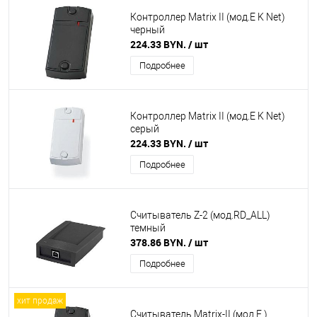
Контроллер Matrix II (мод.E K Net)
черный
224.33 BYN.
/ шт
Подробнее
Контроллер Matrix II (мод.E K Net)
серый
224.33 BYN.
/ шт
Подробнее
Считыватель Z-2 (мод.RD_ALL)
темный
378.86 BYN.
/ шт
Подробнее
хит продаж
Считыватель Matrix-II (мод.E )