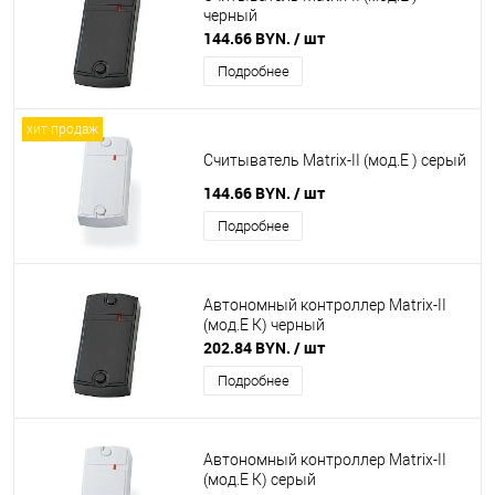
черный
144.66 BYN.
/ шт
Подробнее
хит продаж
Считыватель Matrix-II (мод.E ) серый
144.66 BYN.
/ шт
Подробнее
Автономный контроллер Matrix-II
(мод.Е К) черный
202.84 BYN.
/ шт
Подробнее
Автономный контроллер Matrix-II
(мод.Е К) серый