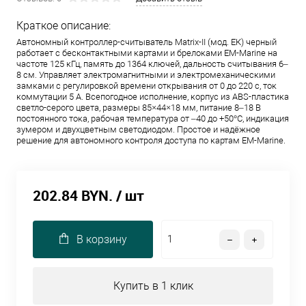
Краткое описание:
Автономный контроллер-считыватель Matrix-II (мод. ЕК) черный
работает с бесконтактными картами и брелоками EM-Marine на
частоте 125 кГц, память до 1364 ключей, дальность считывания 6–
8 см. Управляет электромагнитными и электромеханическими
замками с регулировкой времени открывания от 0 до 220 с, ток
коммутации 5 А. Всепогодное исполнение, корпус из ABS-пластика
светло-серого цвета, размеры 85×44×18 мм, питание 8–18 В
постоянного тока, рабочая температура от –40 до +50°C, индикация
зумером и двухцветным светодиодом. Простое и надёжное
решение для автономного контроля доступа по картам EM-Marine.
202.84 BYN.
/ шт
В корзину
Купить в 1 клик