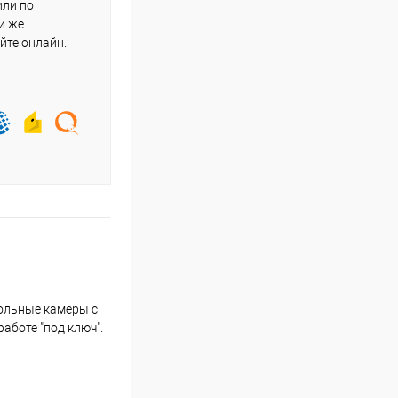
или по
и же
йте онлайн.
польные камеры с
аботе "под ключ".