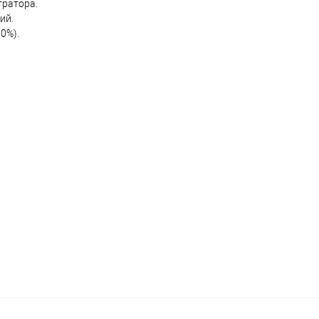
тратора.
ий.
0%).