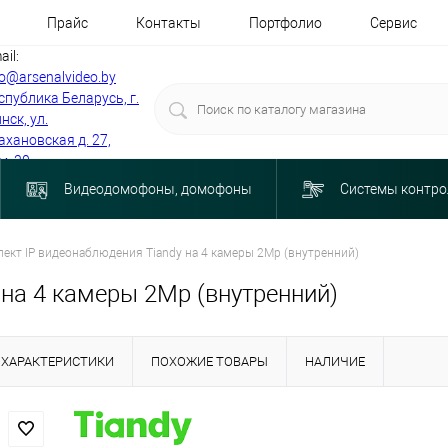
Прайс
Контакты
Портфолио
Сервис
ail:
fo@arsenalvideo.by
спублика Беларусь, г.
нск, ул.
ахановская д. 27,
м. 30
Видеодомофоны, домофоны
Системы контро
ект IP видеонаблюдения Tiandy на 4 камеры 2Mp (внутренний)
на 4 камеры 2Mp (внутренний)
ХАРАКТЕРИСТИКИ
ПОХОЖИЕ ТОВАРЫ
НАЛИЧИЕ