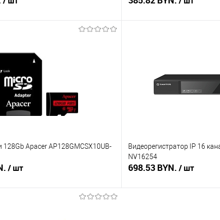
.
385.82 BYN.
/ шт
/ шт
В корзину
В корз
 клик
Сравнение
Купить в 1 клик
В наличии
В избранное
и 128Gb Apacer AP128GMCSX10UB-
Видеорегистратор IP 16 кана
NV16254
N.
698.53 BYN.
/ шт
/ шт
В корзину
В корз