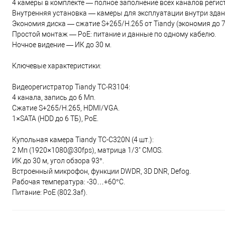
4 камеры в комплекте — полное заполнение всех каналов регис
Внутренняя установка — камеры для эксплуатации внутри здан
Экономия диска — сжатие S+265/H.265 от Tiandy (экономия до 7
Простой монтаж — PoE: питание и данные по одному кабелю.
Ночное видение — ИК до 30 м.
Ключевые характеристики:
Видеорегистратор Tiandy TC-R3104:
4 канала, запись до 6 Мп.
Сжатие S+265/H.265, HDMI/VGA.
1×SATA (HDD до 6 ТБ), PoE.
Купольная камера Tiandy TC-C320N (4 шт.):
2 Мп (1920×1080@30fps), матрица 1/3" CMOS.
ИК до 30 м, угол обзора 93°.
Встроенный микрофон, функции DWDR, 3D DNR, Defog.
Рабочая температура: -30…+60°C.
Питание: PoE (802.3af).