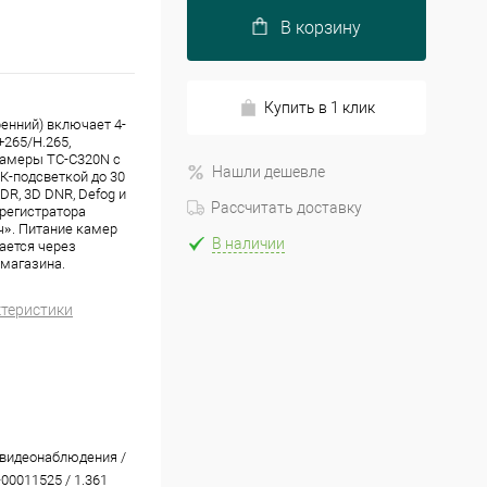
В корзину
Купить в 1 клик
енний) включает 4-
265/H.265,
камеры TC-C320N с
Нашли дешевле
К-подсветкой до 30
R, 3D DNR, Defog и
Рассчитать доставку
 регистратора
ч». Питание камер
В наличии
вается через
 магазина.
ктеристики
видеонаблюдения /
-00011525 / 1.361