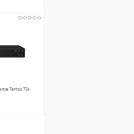
ину
Сравнение
В наличии
лов Tantos TSr-
ину