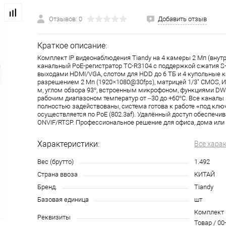
Отзывов: 0
Добавить отзыв
Краткое описание:
Комплект IP видеонаблюдения Tiandy на 4 камеры 2 Мп (внутр
канальный PoE-регистратор TC-R3104 с поддержкой сжатия S+
выходами HDMI/VGA, слотом для HDD до 6 ТБ и 4 купольные 
разрешением 2 Мп (1920×1080@30fps), матрицей 1/3" CMOS, И
м, углом обзора 93°, встроенным микрофоном, функциями DWD
рабочим диапазоном температур от –30 до +60°C. Все каналы
полностью задействованы, система готова к работе «под клю
осуществляется по PoE (802.3af). Удалённый доступ обеспечи
ONVIF/RTSP. Профессиональное решение для офиса, дома или
Характеристики:
Все хара
Вес (брутто)
1.492
Страна ввоза
КИТАЙ
Бренд.
Tiandy
Базовая единица
шт
Комплект 
Реквизиты
Товар / 00