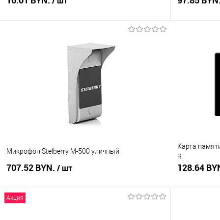
16.01 BYN.
97.85 BYN
/ шт
В корзину
Купить в 1 клик
Сравнение
Купить в 1
В избранное
В наличии
В избранное
Карта памят
Микрофон Stelberry M-500 уличный
R
707.52 BYN.
128.64 BY
/ шт
Акция
В корзину