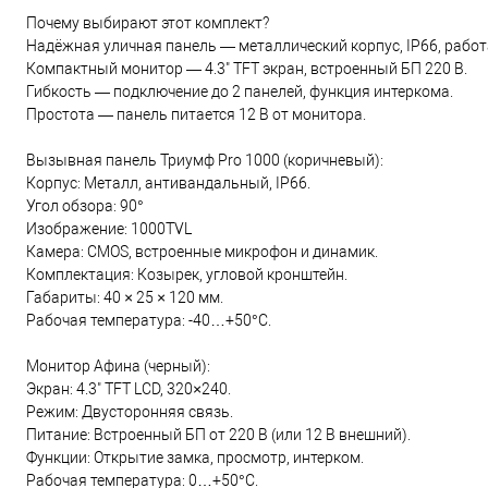
Почему выбирают этот комплект?
Надёжная уличная панель — металлический корпус, IP66, работа
Компактный монитор — 4.3" TFT экран, встроенный БП 220 В.
Гибкость — подключение до 2 панелей, функция интеркома.
Простота — панель питается 12 В от монитора.
Вызывная панель Триумф Pro 1000 (коричневый):
Корпус: Металл, антивандальный, IP66.
Угол обзора: 90°
Изображение: 1000TVL
Камера: CMOS, встроенные микрофон и динамик.
Комплектация: Козырек, угловой кронштейн.
Габариты: 40 × 25 × 120 мм.
Рабочая температура: -40…+50°C.
Монитор Афина (черный):
Экран: 4.3" TFT LCD, 320×240.
Режим: Двусторонняя связь.
Питание: Встроенный БП от 220 В (или 12 В внешний).
Функции: Открытие замка, просмотр, интерком.
Рабочая температура: 0…+50°C.