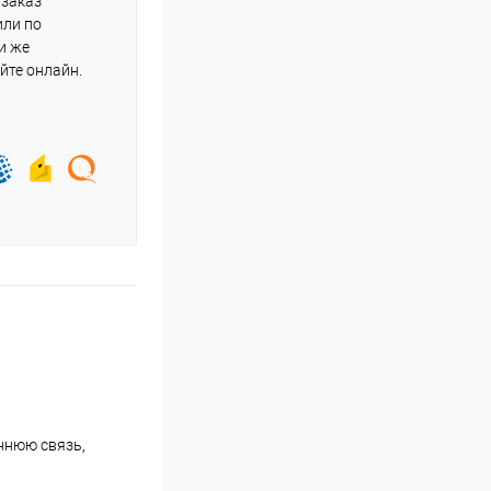
 заказ
или по
и же
йте онлайн.
ннюю связь,