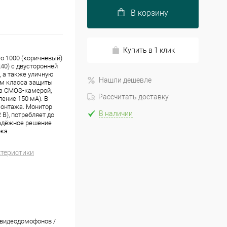
В корзину
Купить в 1 клик
o 1000 (коричневый)
40) с двусторонней
, а также уличную
Нашли дешевле
ом класса защиты
на CMOS-камерой,
Рассчитать доставку
ение 150 мА). В
монтажа. Монитор
В наличии
 В), потребляет до
 надёжное решение
ка.
ктеристики
видеодомофонов /