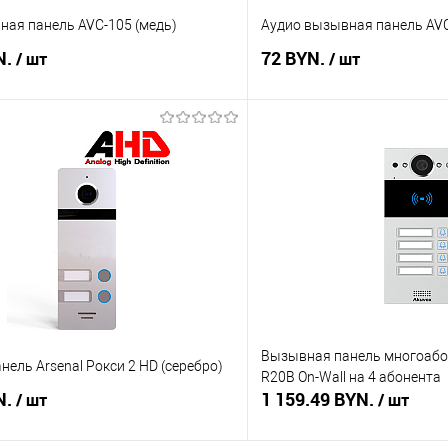
ная панель AVC-105 (медь)
Аудио вызывная панель AVC
N.
72 BYN.
/ шт
/ шт
В корзину
В корз
 клик
Сравнение
Купить в 1 клик
В наличии
В избранное
Вызывная панель многоабо
ель Arsenal Рокси 2 HD (серебро)
R20B On-Wall на 4 абонента
N.
1 159.49 BYN.
/ шт
/ шт