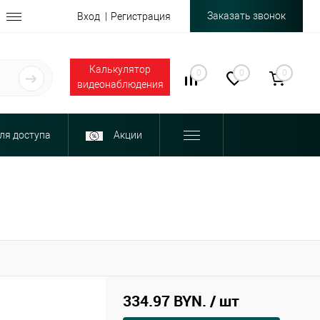
Заказать звонок
Вход
Регистрация
Калькулятор
0
0
0
видеонаблюдения
ля доступа
Акции
334.97 BYN.
/ шт