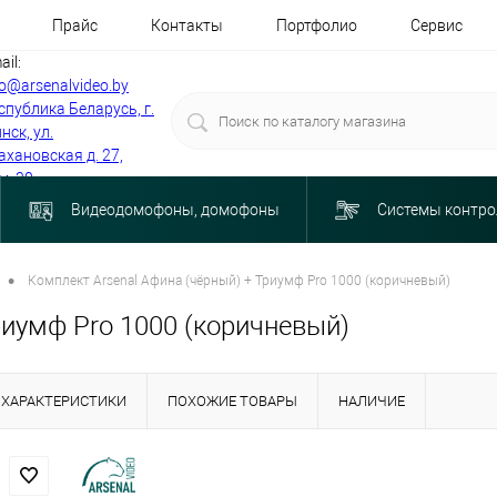
Прайс
Контакты
Портфолио
Сервис
ail:
fo@arsenalvideo.by
спублика Беларусь, г.
нск, ул.
ахановская д. 27,
м. 30
Видеодомофоны, домофоны
Системы контро
•
Комплект Arsenal Афина (чёрный) + Триумф Pro 1000 (коричневый)
риумф Pro 1000 (коричневый)
ХАРАКТЕРИСТИКИ
ПОХОЖИЕ ТОВАРЫ
НАЛИЧИЕ