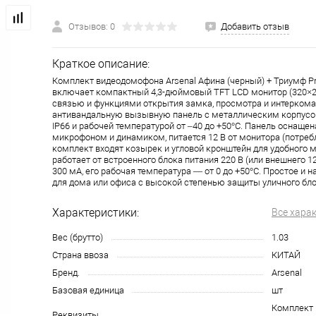
Отзывов: 0
Добавить отзыв
Краткое описание:
Комплект видеодомофона Arsenal Афина (черный) + Триумф Pr
включает компактный 4,3-дюймовый TFT LCD монитор (320×2
связью и функциями открытия замка, просмотра и интеркома
антивандальную вызывную панель с металлическим корпус
IP66 и рабочей температурой от –40 до +50°C. Панель оснаще
микрофоном и динамиком, питается 12 В от монитора (потребл
комплект входят козырек и угловой кронштейн для удобного 
работает от встроенного блока питания 220 В (или внешнего 12
300 мА, его рабочая температура — от 0 до +50°C. Простое и
для дома или офиса с высокой степенью защиты уличного бло
Характеристики:
Все хара
Вес (брутто)
1.03
Страна ввоза
КИТАЙ
Бренд.
Arsenal
Базовая единица
шт
Комплект 
Реквизиты