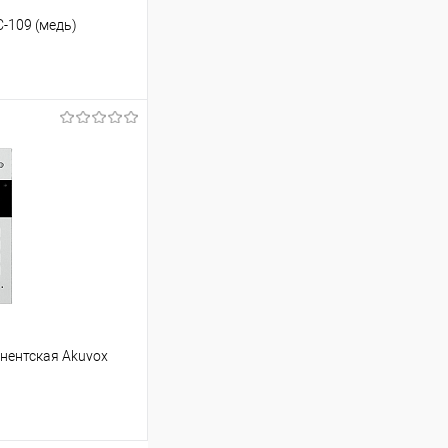
-109 (медь)
ину
Сравнение
В наличии
нентская Akuvox