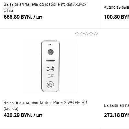
Вызывная панель одноабонентская Akuvox
Аудио вызыв
E12S
666.89 BYN.
100.80 BY
/ шт
В корзину
Купить в 1 клик
Сравнение
Купить в 1
В избранное
В наличии
В избранное
Вызывная панель Tantos iPanel 2 WG EM HD
Вызывная пан
(белый)
420.29 BYN.
272.18 BY
/ шт