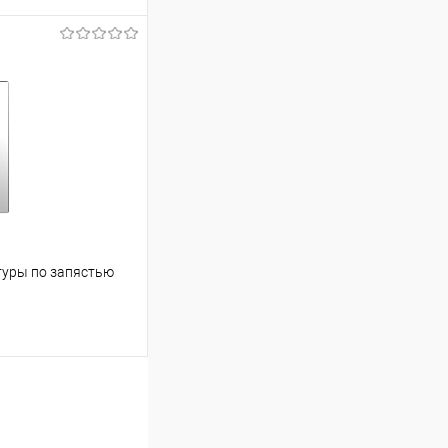
ину
Сравнение
В наличии
туры по запястью
ину