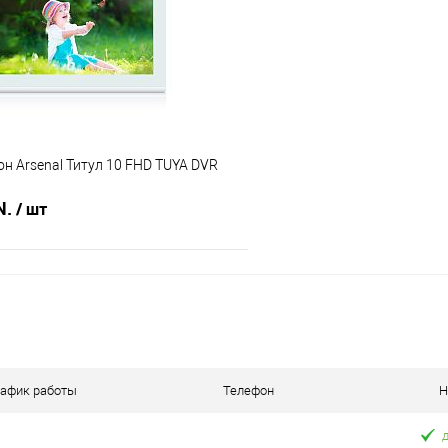
 клик
Сравнение
Купить в 1 клик
В наличии
В избранное
н Arsenal Титул 10 FHD TUYA DVR
N.
/ шт
В корзину
 клик
Сравнение
В наличии
рафик работы
Телефон
Н