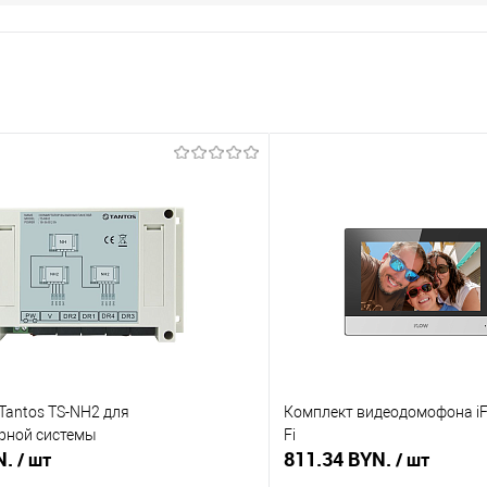
Tantos TS-NH2 для
Комплект видеодомофона iFL
рной системы
Fi
N.
811.34 BYN.
/ шт
/ шт