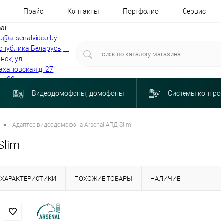
Прайс
Контакты
Портфолио
Сервис
ail:
fo@arsenalvideo.by
спублика Беларусь, г.
нск, ул.
ахановская д. 27,
м. 30
Видеодомофоны, домофоны
Системы контро
•
Адаптер видеодомофона Arsenal АПД Slim
Slim
ХАРАКТЕРИСТИКИ
ПОХОЖИЕ ТОВАРЫ
НАЛИЧИЕ