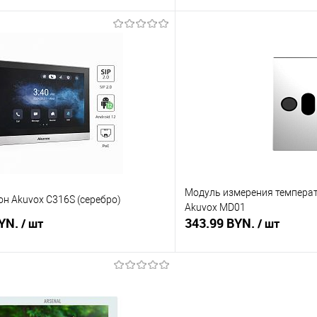
В корзину
В корз
 клик
Сравнение
Купить в 1 клик
В наличии
В избранное
Модуль измерения темпера
н Akuvox C316S (серебро)
Akuvox MD01
BYN.
343.99 BYN.
/ шт
/ шт
В корзину
В корз