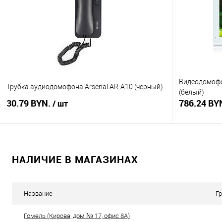
Купить в 1 клик
Сравнение
Купить в 1
В избранное
В наличии
В избранное
Видеодомофо
Трубка аудиодомофона Arsenal AR-A10 (черный)
(белый)
30.79 BYN.
786.24 BY
/ шт
В корзину
НАЛИЧИЕ В МАГАЗИНАХ
Купить в 1 клик
Сравнение
Купить в 1
В избранное
В наличии
В избранное
Название
Г
Гомель (Кирова, дом № 17, офис 8А)