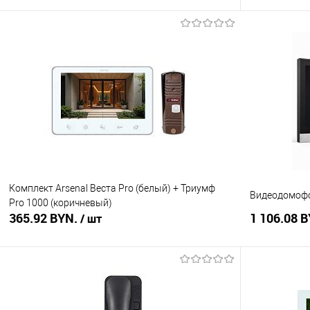
В корзину
Купить в 1 клик
Сравнение
Купить в 1
В избранное
В наличии
В избранное
Комплект Arsenal Веста Pro (белый) + Триумф
Видеодомофо
Pro 1000 (коричневый)
365.92 BYN.
1 106.08 
/ шт
В корзину