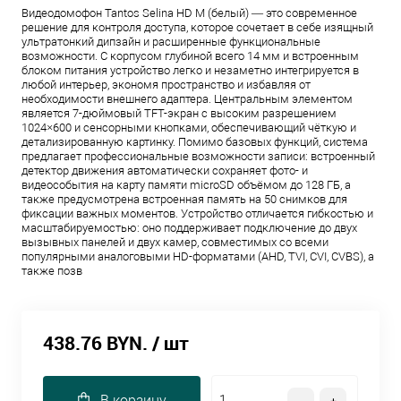
Видеодомофон Tantos Selina HD M (белый) — это современное
решение для контроля доступа, которое сочетает в себе изящный
ультратонкий дипзайн и расширенные функциональные
возможности. С корпусом глубиной всего 14 мм и встроенным
блоком питания устройство легко и незаметно интегрируется в
любой интерьер, экономя пространство и избавляя от
необходимости внешнего адаптера. Центральным элементом
является 7-дюймовый TFT-экран с высоким разрешением
1024×600 и сенсорными кнопками, обеспечивающий чёткую и
детализированную картинку. Помимо базовых функций, система
предлагает профессиональные возможности записи: встроенный
детектор движения автоматически сохраняет фото- и
видеособытия на карту памяти microSD объёмом до 128 ГБ, а
также предусмотрена встроенная память на 50 снимков для
фиксации важных моментов. Устройство отличается гибкостью и
масштабируемостью: оно поддерживает подключение до двух
вызывных панелей и двух камер, совместимых со всеми
популярными аналоговыми HD-форматами (AHD, TVI, CVI, CVBS), а
также позв
438.76 BYN.
/ шт
В корзину