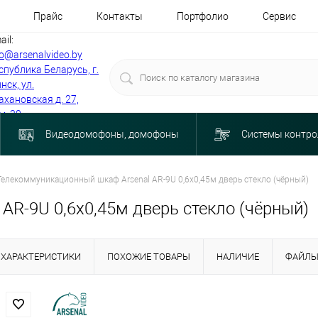
Прайс
Контакты
Портфолио
Сервис
ail:
fo@arsenalvideo.by
спублика Беларусь, г.
нск, ул.
ахановская д. 27,
м. 30
Видеодомофоны, домофоны
Системы контро
Телекоммуникационный шкаф Arsenal AR-9U 0,6х0,45м дверь стекло (чёрный)
R-9U 0,6х0,45м дверь стекло (чёрный)
ХАРАКТЕРИСТИКИ
ПОХОЖИЕ ТОВАРЫ
НАЛИЧИЕ
ФАЙЛ