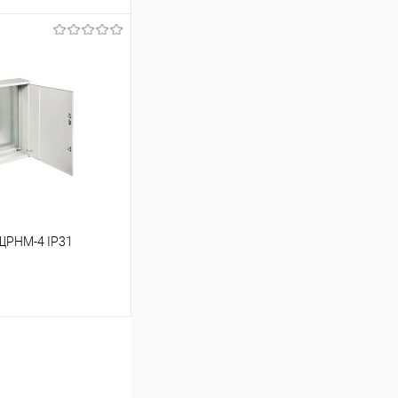
ину
Сравнение
В наличии
ЩРНМ-4 IP31
ину