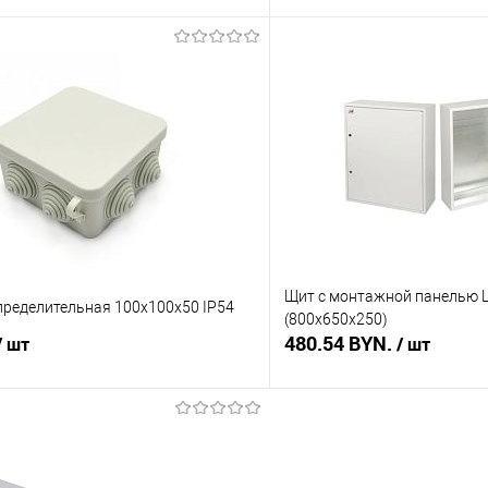
В корзину
В корз
 клик
Сравнение
Купить в 1 клик
В наличии
В избранное
Щит с монтажной панелью 
пределительная 100х100х50 IP54
(800х650х250)
480.54 BYN.
/ шт
/ шт
В корзину
В корз