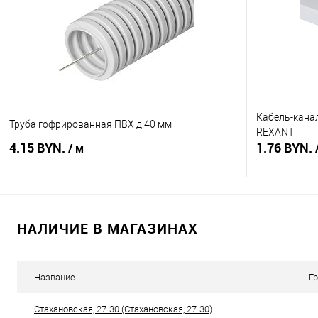
Купить в 1 клик
Сравнение
Купить в 1
В избранное
В наличии
В избранное
Кабель-канал
Труба гофрированная ПВХ д.40 мм
REXANT
4.15 BYN.
1.76 BYN.
/ м
В корзину
НАЛИЧИЕ В МАГАЗИНАХ
Купить в 1 клик
Сравнение
Купить в 1
В избранное
В наличии
В избранное
Название
Г
Стахановская, 27-30 (Стахановская, 27-30)