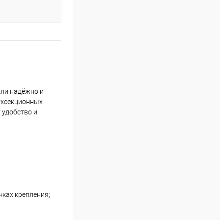
или надёжно и
ухсекционных
 удобство и
ках крепления;