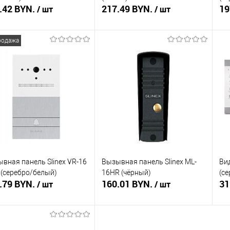
.42 BYN.
217.49 BYN.
19
/ шт
/ шт
родажа
Подписаться
Подписаться
ть в 1 клик
Сравнение
Купить в 1 клик
Сравнение
Ку
збранное
Недоступно
В избранное
Недоступно
В 
вная панель Slinex VR-16
Вызывная панель Slinex ML-
Ви
(серебро/белый)
16HR (чёрный)
(с
.79 BYN.
160.01 BYN.
31
/ шт
/ шт
В корзину
Подписаться