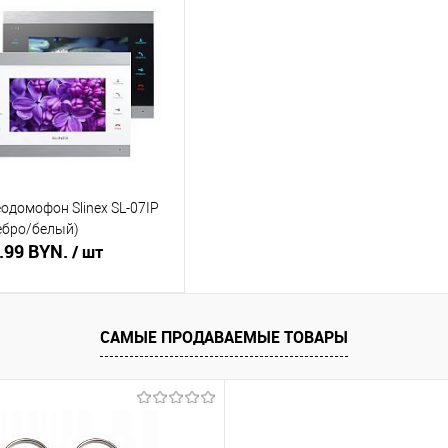
ть в 1 клик
Сравнение
Купить в 1 клик
Сравнение
Ку
збранное
В наличии
В избранное
Недоступно
В 
одомофон Slinex SL-07IP
ебро/белый)
.99 BYN.
/ шт
Подписаться
САМЫЕ ПРОДАВАЕМЫЕ ТОВАРЫ
ть в 1 клик
Сравнение
збранное
Недоступно