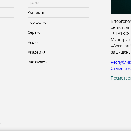
Прайс
Контакты
В торговом
Портфолио
регистрац
Сервис
191818080,
Мингорис
Акции
«АрсеналВ
защищены
Академия
Республика
Как купить
Стахановск
Посмотрет