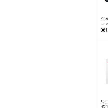
Ком
пане
ML-
381
темн
Купи
В и
Виде
HD (