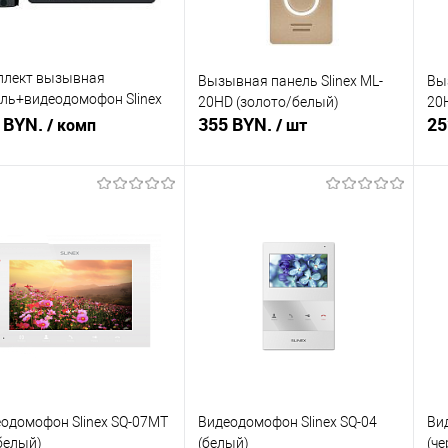
плект вызывная
Вызывная панель Slinex ML-
Вы
ль+видеодомофон Slinex
20HD (золото/белый)
20
16HR+SM-07M (черный/
 BYN.
355 BYN.
25
/ комп
/ шт
о-серый)
Подписаться
Подписаться
ть в 1 клик
Сравнение
Купить в 1 клик
Сравнение
Ку
збранное
Недоступно
В избранное
Недоступно
В 
одомофон Slinex SQ-07MT
Видеодомофон Slinex SQ-04
Ви
белый)
(белый)
(ч