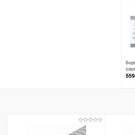
Купи
В и
Виде
(сер
559
Купи
В и