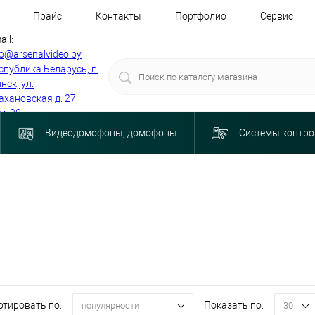
Прайс
Контакты
Портфолио
Сервис
ail:
fo@arsenalvideo.by
спублика Беларусь, г.
нск, ул.
ахановская д. 27,
м. 30
Видеодомофоны, домофоны
Системы контро
ртировать по:
Показать по:
популярности
30