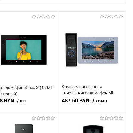
Комплект вызывная
деодомофон Slinex SQ-07MT
панель+видеодомофон ML-
 (черный)
8 BYN.
15HR + SM-07M (темно серый/
487.50 BYN.
/ шт
/ комп
серебро)
Подписаться
Подписаться