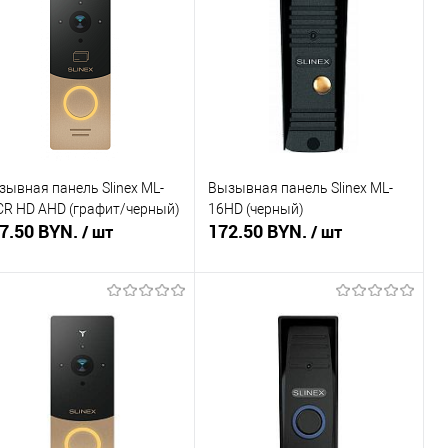
пить в 1 клик
Сравнение
Купить в 1 клик
Сравнение
избранное
Недоступно
В избранное
Недоступно
зывная панель Slinex ML-
Вызывная панель Slinex ML-
CR HD AHD (графит/черный)
16HD (черный)
7.50 BYN.
172.50 BYN.
/ шт
/ шт
Подписаться
Подписаться
пить в 1 клик
Сравнение
Купить в 1 клик
Сравнение
избранное
Недоступно
В избранное
Недоступно