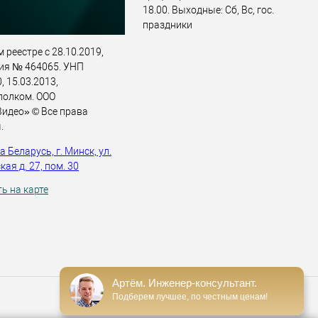
18.00. Выходные: Сб, Вс, гос.
праздники
 реестре с 28.10.2019,
ия № 464065. УНП
 15.03.2013,
полком. ООО
идео» © Все права
.
 Беларусь, г. Минск, ул.
ая д. 27, пом. 30
ь на карте
Артём. Инженер-консультант.
Подберем лучшее, по честным ценам!