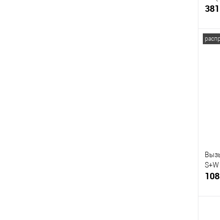
381
расп
Купи
В и
Вызы
S+W 
108