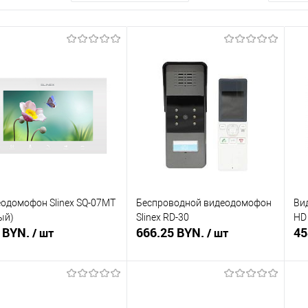
одомофон Slinex SQ-07MT
Беспроводной видеодомофон
Ви
ый)
Slinex RD-30
HD
 BYN.
666.25 BYN.
45
/ шт
/ шт
Подписаться
Подписаться