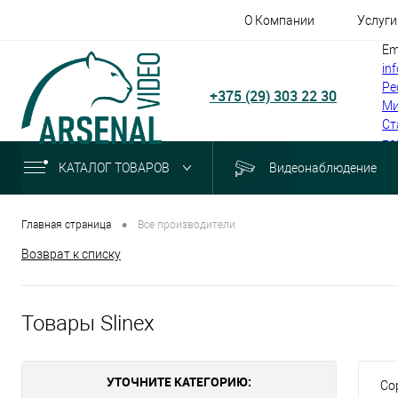
О Компании
Услуги
Em
in
Ре
+375 (29) 303 22 30
Ми
Ст
по
КАТАЛОГ ТОВАРОВ
Видеонаблюдение
•
Главная страница
Все производители
Возврат к списку
Товары Slinex
УТОЧНИТЕ КАТЕГОРИЮ:
Со