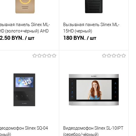
зывная панель Slinex ML-
Вызывная панель Slinex ML-
HD (золото+чёрный) AHD
15HD (черный)
2.50 BYN.
180 BYN.
/ шт
/ шт
Подписаться
Подписаться
пить в 1 клик
Сравнение
Купить в 1 клик
Сравнение
избранное
Недоступно
В избранное
Недоступно
деодомофон Slinex SQ-04
Видеодомофон Slinex SL-10IPT
ерный)
(серебро/чёрный)