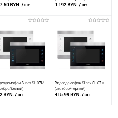
7.50 BYN.
1 192 BYN.
/ шт
/ шт
Подписаться
Подписаться
пить в 1 клик
Сравнение
Купить в 1 клик
Сравнение
избранное
Недоступно
В избранное
Недоступно
деодомофон Slinex SL-07M
Видеодомофон Slinex SL-07M
еребро/белый)
(серебро/черный)
2 BYN.
415.99 BYN.
/ шт
/ шт
Подписаться
Подписаться