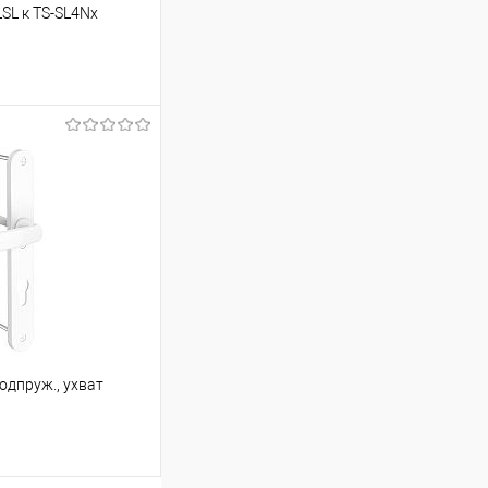
SL к TS-SL4Nx
ину
Сравнение
В наличии
одпруж., ухват