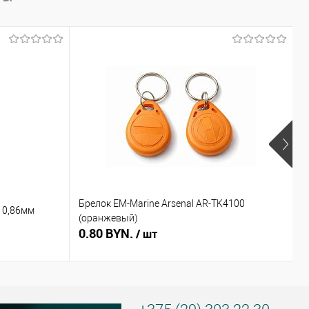
Брелок EM-Marine Arsenal AR-TK4100
Б
 0,86мм
(оранжевый)
(
0.80 BYN.
0
/ шт