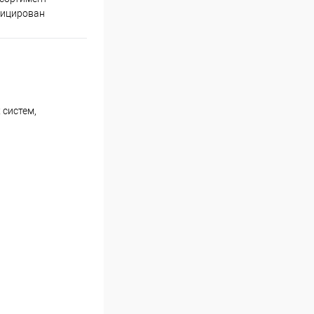
оплаты
фицирован
 систем,