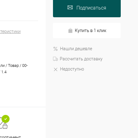
Подписаться
Купить в 1 клик
ктеристики
Нашли дешевле
Рассчитать доставку
и / Товар / 00-
Недоступно
 1.4
Принимаем все способы
При
ссортимент