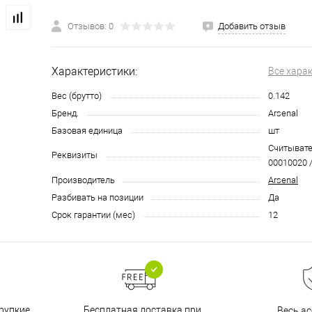
Отзывов: 0
Добавить отзыв
Характеристики:
Все хара
Вес (брутто)
0.142
Бренд.
Arsenal
Базовая единица
шт
Считывател
Реквизиты
00010020 /
Производитель
Arsenal
Разбивать на позиции
Да
Срок гарантии (мес)
12
Бесплатная доставка при
рупкие
Весь а