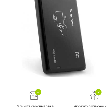
3 пункта самовывоза в
Аккуратно упакуем х