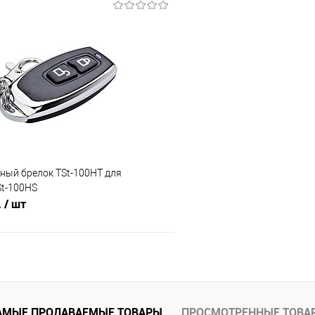
В корзину
В корз
 клик
Сравнение
Купить в 1 клик
В наличии
В избранное
ный брелок TSt-100HT для
St-100HS
.
/ шт
В корзину
 клик
Сравнение
АМЫЕ ПРОДАВАЕМЫЕ ТОВАРЫ
ПРОСМОТРЕННЫЕ ТОВА