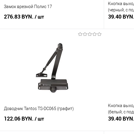
Кнопка выход
Замок врезной Полис 17
(черный, с п
276.83 BYN.
39.40 BYN
/ шт
В корзину
Купить в 1 клик
Сравнение
Купить в 1
В избранное
В наличии
В избранное
Кнопка выход
Доводчик Tantos TS-DC065 (графит)
(белый, с по
122.06 BYN.
39.40 BYN
/ шт