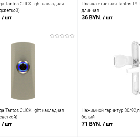
а Tantos CLICK light накладная
Планка ответная Tantos TS-L
одсветкой)
длинная
.
36 BYN.
/ шт
/ шт
В корзину
В корз
 клик
Сравнение
Купить в 1 клик
В наличии
В избранное
а Tantos CLICK light накладная
Нажимной гарнитур 30/92,п
дсветкой)
белый
.
71 BYN.
/ шт
/ шт