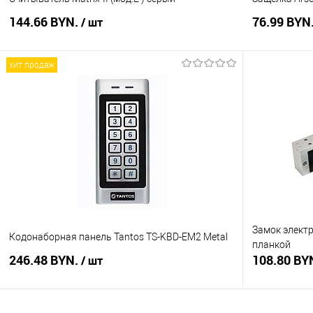
144.66 BYN.
76.99 BYN
/ шт
хит продаж
В корзину
Купить в 1 клик
Сравнение
Купить в 1
В избранное
В наличии
В избранное
Замок элект
Кодонаборная панель Tantos TS-KBD-EM2 Metal
планкой
246.48 BYN.
108.80 BY
/ шт