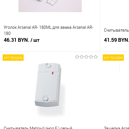
Уголок Arsenal AR- 180ML для замка Arsenal AR-
Считыватель 
180
46.31 BYN.
41.59 BYN
/ шт
хит продаж
хит продаж
В корзину
Купить в 1 клик
Сравнение
Купить в 1
В избранное
В наличии
В избранное
Считыватель Matrix-II (мод.E ) серый
Защелка Arse