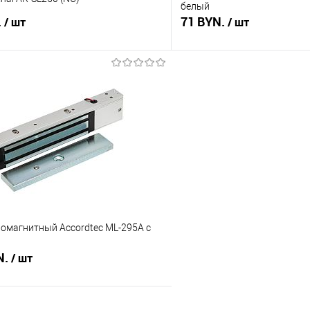
белый
.
71 BYN.
/ шт
/ шт
В корзину
В корз
 клик
Сравнение
Купить в 1 клик
В наличии
В избранное
ромагнитный Accordtec ML-295A c
N.
/ шт