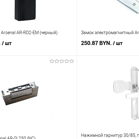
Arsenal AR-RD2-EM (черный)
Замок электромагнитный Ar
.
250.87 BYN.
/ шт
/ шт
В корзину
В корз
 клик
Сравнение
Купить в 1 клик
В наличии
В избранное
Нажимной гарнитур 30/85, п
nal AR-SL250 (NC)