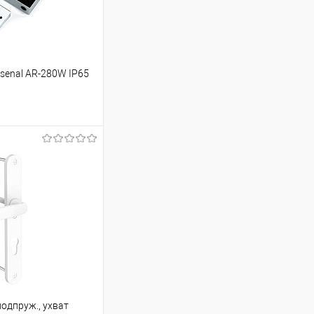
senal AR-280W IP65
ину
Сравнение
В наличии
одпруж., ухват