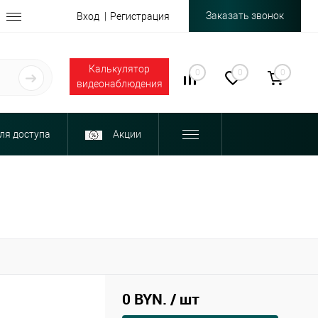
Заказать звонок
Вход
Регистрация
Калькулятор
0
0
0
видеонаблюдения
ля доступа
Акции
0 BYN.
/ шт