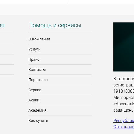
ия
Помощь и сервисы
О Компании
Услуги
Прайс
Контакты
В торговом
Портфолио
регистрац
Сервис
191818080,
Мингорис
Акции
«АрсеналВ
защищены
Академия
Республика
Как купить
Стахановск