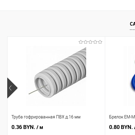
В корзину
Купить в 1 клик
Сравнение
Купить в 1
С
В избранное
В наличии
В избранное
Труба гофрированная ПВХ д.16 мм
Брелок EM-Ma
0.36 BYN.
0.80 BYN.
/ м