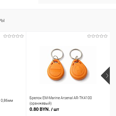
РЫ
Брелок EM-Marine Arsenal AR-TK4100
Б
 0,86мм
(оранжевый)
(
0.80 BYN.
0
/ шт