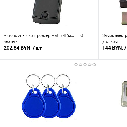
Автономный контроллер Matrix-II (мод.Е К)
Замок элект
черный
уголком
202.84 BYN.
144 BYN.
/ шт
/
В корзину
Купить в 1 клик
Сравнение
Купить в 1
В избранное
В наличии
В избранное