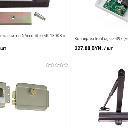
ромагнитный Accordtec ML-180KB с
Конвертер IronLogic Z-397 (м
227.88 BYN.
 шт
/ шт
В корзину
В корз
 клик
К сравнению
Купить в 1 клик
В наличии
В избранное