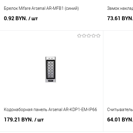
Брелок Mifare Arsenal AR-MFB1 (синий)
Замок наклад
0.92 BYN.
73.61 BYN
/ шт
В корзину
Купить в 1 клик
К сравнению
Купить в 1
В избранное
В наличии
В избранное
Кодонаборная панель Arsenal AR-KDP1-EM-IP66
Считыватель
179.21 BYN.
64.01 BYN
/ шт