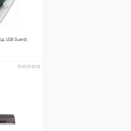
од. USB Guard)
ину
К сравнению
В наличии