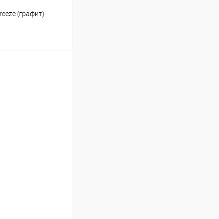
reeze (графит)
ину
К сравнению
В наличии