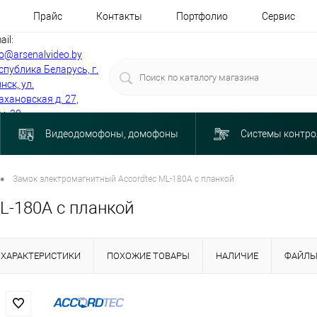
Прайс
Контакты
Портфолио
Сервис
ail:
fo@arsenalvideo.by
спублика Беларусь, г.
нск, ул.
ахановская д. 27,
м. 30
Видеодомофоны, домофоны
Системы контро
•
Замок электромагнитный Accordtec ML-180A c планкой
L-180A c планкой
ХАРАКТЕРИСТИКИ
ПОХОЖИЕ ТОВАРЫ
НАЛИЧИЕ
ФАЙЛ