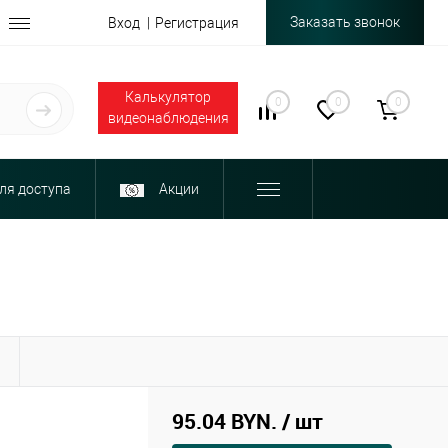
Заказать звонок
Вход
Регистрация
Калькулятор
0
0
0
видеонаблюдения
ля доступа
Акции
Ы
95.04 BYN.
/ шт