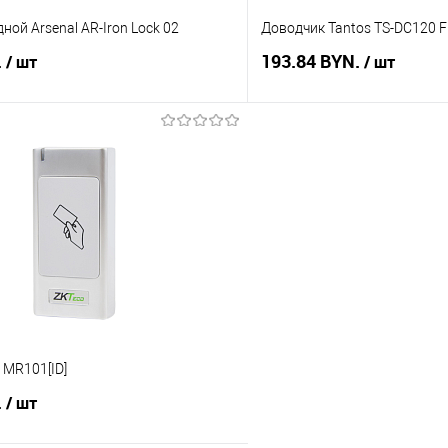
ной Arsenal AR-Iron Lock 02
Доводчик Tantos TS-DC120 F
.
193.84 BYN.
/ шт
/ шт
В корзину
В корз
 клик
К сравнению
Купить в 1 клик
В наличии
В избранное
 MR101[ID]
.
/ шт