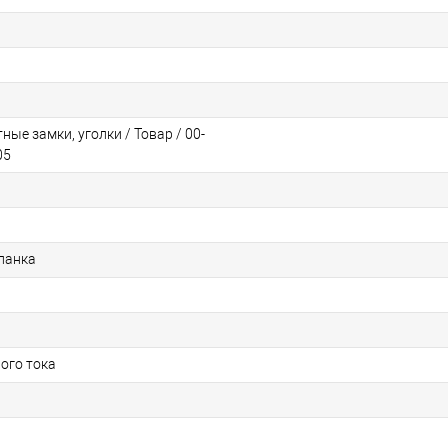
ые замки, уголки / Товар / 00-
05
ланка
ого тока