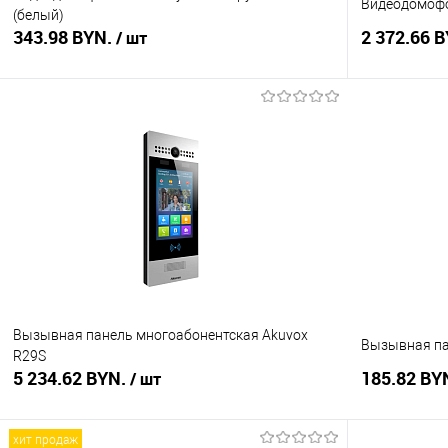
Видеодомофо
(белый)
343.98 BYN.
2 372.66 
/ шт
В корзину
Купить в 1 клик
Сравнение
Купить в 1
В избранное
В наличии
В избранное
Вызывная панель многоабонентская Akuvox
Вызывная пан
R29S
5 234.62 BYN.
185.82 BY
/ шт
хит продаж