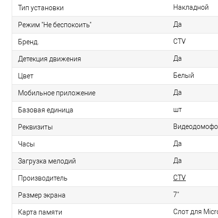
Накладной
Тип установки
Да
Режим "Не беспокоить"
CTV
Бренд.
Да
Детекция движения
Белый
Цвет
Да
Мобильное приложение
шт
Базовая единица
Видеодомофон 
Реквизиты
Да
Часы
Да
Загрузка мелодий
CTV
Производитель
7"
Размер экрана
Слот для Mic
Карта памяти