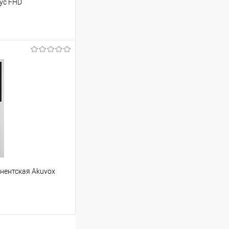
ус FHD
ину
Сравнение
В наличии
нентская Akuvox