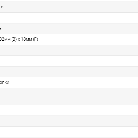
то
ь
32мм (В) x 18мм (Г)
опки