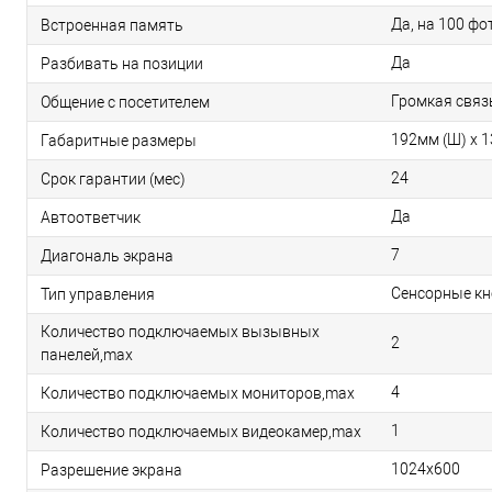
Да, на 100 фо
Встроенная память
Да
Разбивать на позиции
Громкая связ
Общение с посетителем
192мм (Ш) x 1
Габаритные размеры
24
Срок гарантии (мес)
Да
Автоответчик
7
Диагональ экрана
Сенсорные кн
Тип управления
Количество подключаемых вызывных
2
панелей,max
4
Количество подключаемых мониторов,max
1
Количество подключаемых видеокамер,max
1024х600
Разрешение экрана