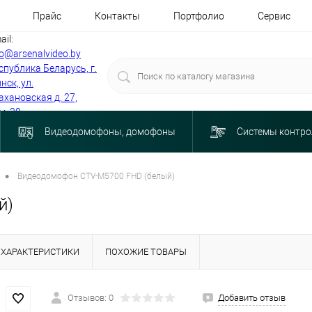
Прайс
Контакты
Портфолио
Сервис
ail:
fo@arsenalvideo.by
спублика Беларусь, г.
нск, ул.
ахановская д. 27,
м. 30
Видеодомофоны, домофоны
Системы контро
•
Видеодомофон CTV-M5700 FHD (белый)
й)
ХАРАКТЕРИСТИКИ
ПОХОЖИЕ ТОВАРЫ
Отзывов: 0
Добавить отзыв