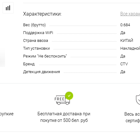
Характеристики:
Все хара
Вес (брутто)
0.684
Поддержка WiFi
Да
Страна ввоза
КИТАЙ
Тип установки
Накладно
Режим "Не беспокоить"
Да
Бренд.
CTV
Детекция движения
Да
Бесплатная доставка при
рупкие
Весь а
покупке от 500 бел. руб
серти