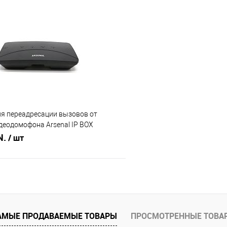
В корзину
В корз
 клик
Сравнение
Купить в 1 клик
В наличии
В избранное
ля переадресации вызовов от
деодомофона Arsenal IP BOX
N.
/ шт
В корзину
 клик
Сравнение
АМЫЕ ПРОДАВАЕМЫЕ ТОВАРЫ
ПРОСМОТРЕННЫЕ ТОВА
В наличии