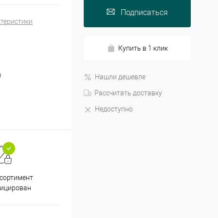
Подписаться
ктеристики
Купить в 1 клик
й
Нашли дешевле
Рассчитать доставку
Недоступно
Принимаем все способы
При
ссортимент
оплаты
фицирован