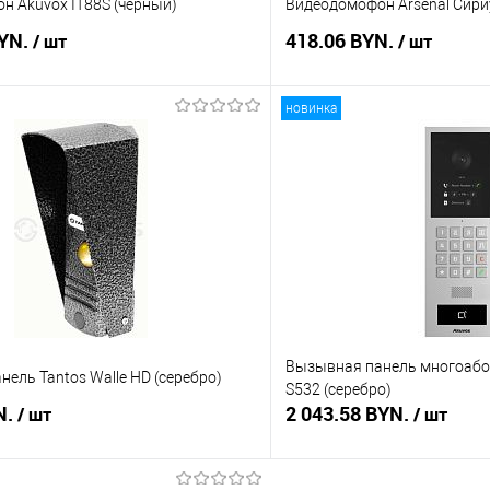
н Akuvox IT88S (черный)
Видеодомофон Arsenal Сири
BYN.
418.06 BYN.
/ шт
/ шт
новинка
В корзину
В корз
 клик
Сравнение
Купить в 1 клик
В наличии
В избранное
Вызывная панель многоабо
ель Tantos Walle HD (серебро)
S532 (серебро)
N.
2 043.58 BYN.
/ шт
/ шт