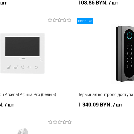
108.86 BYN.
 шт
/ шт
новинка
В корзину
В корз
 клик
Сравнение
Купить в 1 клик
В наличии
В избранное
 Arsenal Афина Pro (белый)
Терминал контроля доступа
N.
1 340.09 BYN.
/ шт
/ шт
В корзину
В корз