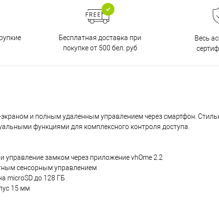
Бесплатная доставка при
рупкие
Весь а
покупке от 500 бел. руб
серти
краном и полным удаленным управлением через смартфон. Стильн
туальными функциями для комплексного контроля доступа.
и управление замком через приложение vhOme 2.2
стным сенсорным управлением
а microSD до 128 ГБ
пус 15 мм