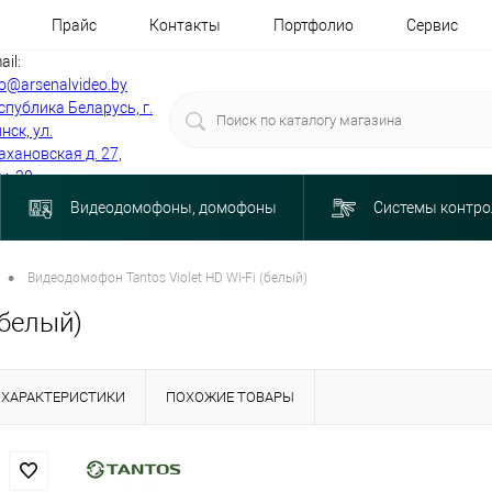
Прайс
Контакты
Портфолио
Сервис
ail:
fo@arsenalvideo.by
спублика Беларусь, г.
нск, ул.
ахановская д. 27,
м. 30
Видеодомофоны, домофоны
Системы контро
•
Видеодомофон Tantos Violet HD Wi-Fi (белый)
(белый)
ХАРАКТЕРИСТИКИ
ПОХОЖИЕ ТОВАРЫ