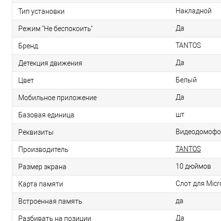
Накладной
Тип установки
Да
Режим "Не беспокоить"
TANTOS
Бренд.
Да
Детекция движения
Белый
Цвет
Да
Мобильное приложение
шт
Базовая единица
Видеодомофон 
Реквизиты
TANTOS
Производитель
10 дюймов
Размер экрана
Слот для Mic
Карта памяти
да
Встроенная память
Да
Разбивать на позиции