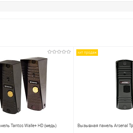
хит продаж
ель Tantos Walle+ HD (медь)
Вызывная панель Arsenal Тр