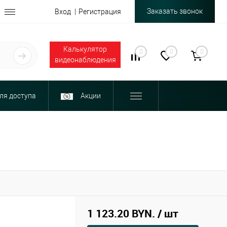
Заказать звонок
Вход
Регистрация
Калькулятор
0
0
0
видеонаблюдения
ля доступа
Акции
1 123.20 BYN.
/ шт