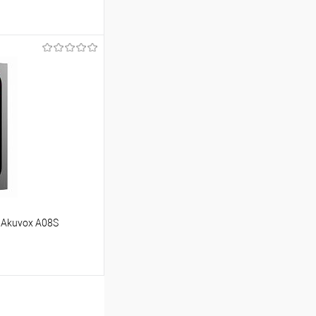
ину
Сравнение
В наличии
 Akuvox A08S
ину