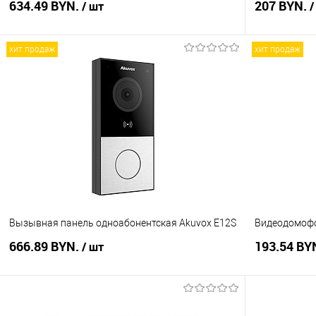
634.49 BYN.
207 BYN.
/ шт
/
хит продаж
хит продаж
В корзину
Купить в 1 клик
Сравнение
Купить в 1
В избранное
В наличии
В избранное
Вызывная панель одноабонентская Akuvox E12S
Видеодомофон
666.89 BYN.
193.54 BY
/ шт
В корзину