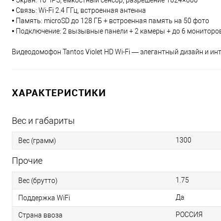
• Экран: 10" IPS, емкостный сенсор, разрешение 1024×600
• Связь: Wi-Fi 2.4 ГГц, встроенная антенна
• Память: microSD до 128 ГБ + встроенная память на 50 фото
• Подключение: 2 вызывные панели + 2 камеры + до 6 мониторо
Видеодомофон Tantos Violet HD Wi-Fi — элегантный дизайн и и
ХАРАКТЕРИСТИКИ
Вес и габариты
1300
Вес (грамм)
Прочие
1.75
Вес (брутто)
Да
Поддержка WiFi
РОССИЯ
Страна ввоза