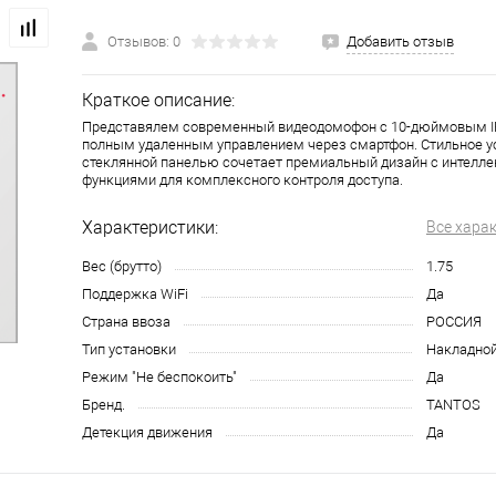
Отзывов: 0
Добавить отзыв
Краткое описание:
Представялем современный видеодомофон с 10-дюймовым I
полным удаленным управлением через смартфон. Стильное у
стеклянной панелью сочетает премиальный дизайн с интелл
функциями для комплексного контроля доступа.
Характеристики:
Все хара
Вес (брутто)
1.75
Поддержка WiFi
Да
Страна ввоза
РОССИЯ
Тип установки
Накладно
Режим "Не беспокоить"
Да
Бренд.
TANTOS
Детекция движения
Да