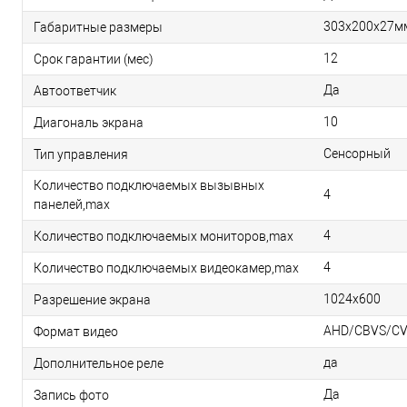
303х200х27м
Габаритные размеры
12
Срок гарантии (мес)
Да
Автоответчик
10
Диагональ экрана
Сенсорный
Тип управления
Количество подключаемых вызывных
4
панелей,max
4
Количество подключаемых мониторов,max
4
Количество подключаемых видеокамер,max
1024х600
Разрешение экрана
AHD/CBVS/CV
Формат видео
да
Дополнительное реле
Да
Запись фото