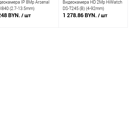
деокамера IP 8Mp Arsenal
Видеокамера HD 2Mp HiWatch
I840 (2.7-13.5mm)
DS-T245 (B) (4-92mm)
248 BYN.
1 278.86 BYN.
/ шт
/ шт
Подписаться
Подписаться
пить в 1 клик
Сравнение
Купить в 1 клик
Сравнение
избранное
Недоступно
В избранное
Недоступно