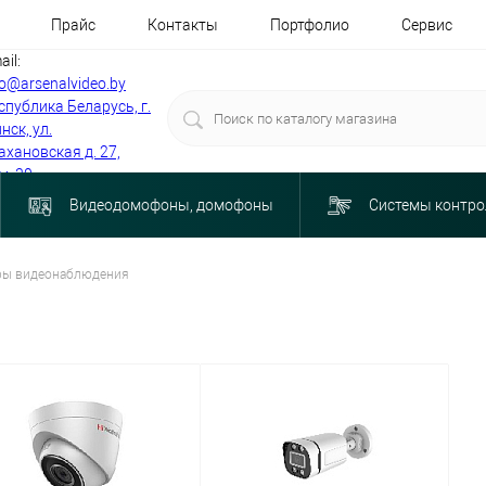
Прайс
Контакты
Портфолио
Сервис
ail:
fo@arsenalvideo.by
спублика Беларусь, г.
нск, ул.
ахановская д. 27,
м. 30
Видеодомофоны, домофоны
Системы контро
ры видеонаблюдения