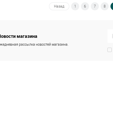
Подписаться
Назад
1
6
7
8
ть в 1 клик
Сравнение
збранное
Недоступно
Новости магазина
жедневная рассылка новостей магазина.