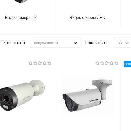
Видеокамеры IP
Видеокамеры AHD
ртировать по:
Показать по:
популярности
30
нов