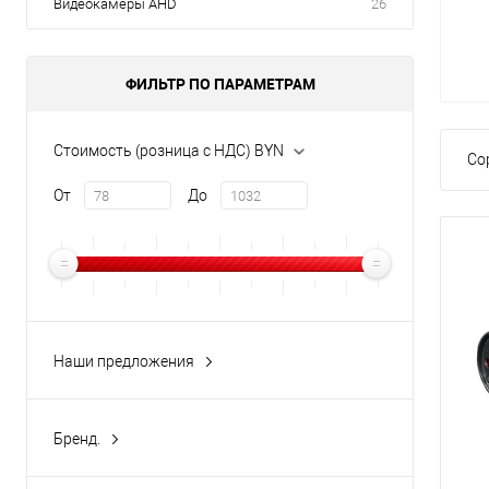
Видеокамеры AHD
26
ФИЛЬТР ПО ПАРАМЕТРАМ
Стоимость (розница с НДС) BYN
Со
От
До
Наши предложения
новинка
(6)
Акция
(6)
Бренд.
рекомендуем
(1)
TANTOS
(24)