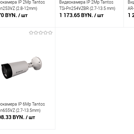
окамера IP 2Mp Tantos
Видеокамера IP 2Mp Tantos
Ви
Pn253VZ (2.8-12mm)
TSi-Pn254VZBR (2.7-13.5 mm)
AR-
70 BYN.
1 173.65 BYN.
1 
/ шт
/ шт
Подписаться
Подписаться
ть в 1 клик
Сравнение
Купить в 1 клик
Сравнение
Ку
збранное
Недоступно
В избранное
Недоступно
В 
окамера IP 6Mp Tantos
Pn655VZ (2.7-13.5mm)
98.33 BYN.
/ шт