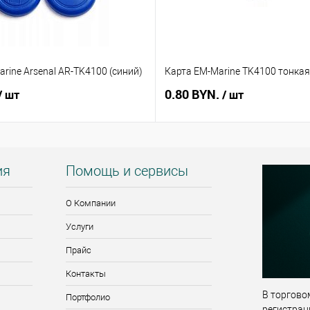
rine Arsenal AR-TK4100 (синий)
Карта EM-Marine TK4100 тонкая
0.80 BYN.
/ шт
/ шт
ия
Помощь и сервисы
О Компании
Услуги
Прайс
Контакты
В торговом
Портфолио
регистрац