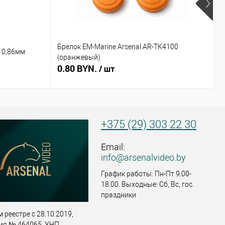
Брелок EM-Marine Arsenal AR-TK4100
Б
 0,86мм
(оранжевый)
(
0.80 BYN.
0
/ шт
+375 (29) 303 22 30
Email:
info@arsenalvideo.by
График работы: Пн-Пт 9.00-
18.00. Выходные: Сб, Вс, гос.
праздники
 реестре с 28.10.2019,
ия № 464065. УНП