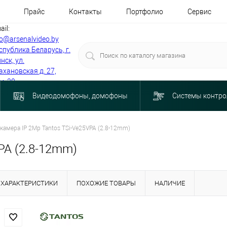
Прайс
Контакты
Портфолио
Сервис
ail:
fo@arsenalvideo.by
спублика Беларусь, г.
нск, ул.
ахановская д. 27,
м. 30
Видеодомофоны, домофоны
Системы контро
камера IP 2Mp Tantos TSi-Ve25VPA (2.8-12mm)
PA (2.8-12mm)
ХАРАКТЕРИСТИКИ
ПОХОЖИЕ ТОВАРЫ
НАЛИЧИЕ