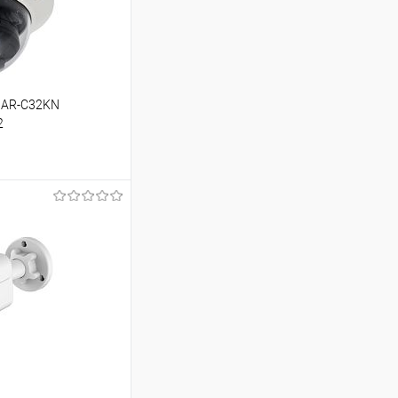
l AR-C32KN
2
ину
Сравнение
В наличии