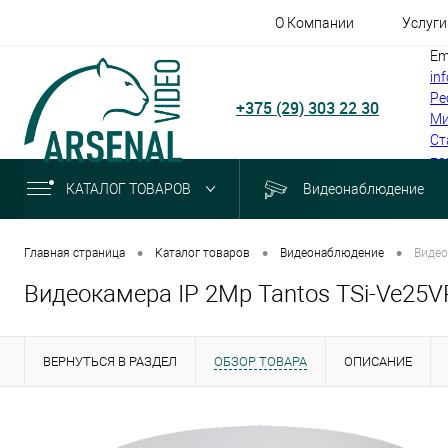
О Компании
Услуги
Em
in
Ре
+375 (29) 303 22 30
Ми
Ст
по
КАТАЛОГ ТОВАРОВ
Видеонаблюдение
•
•
•
Главная страница
Каталог товаров
Видеонаблюдение
Видео
Видеокамера IP 2Mp Tantos TSi-Ve25V
ВЕРНУТЬСЯ В РАЗДЕЛ
ОБЗОР ТОВАРА
ОПИСАНИЕ