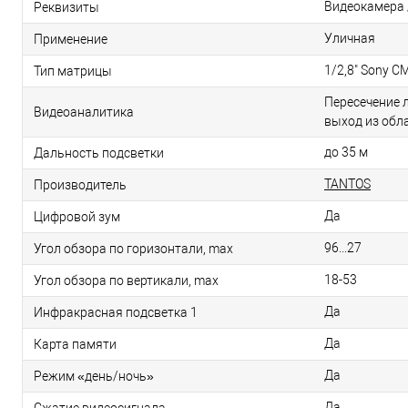
Видеокамера /
Реквизиты
Уличная
Применение
1/2,8" Sony C
Тип матрицы
Пересечение л
Видеоаналитика
выход из обла
до 35 м
Дальность подсветки
TANTOS
Производитель
Да
Цифровой зум
96...27
Угол обзора по горизонтали, max
18-53
Угол обзора по вертикали, max
Да
Инфракрасная подсветка 1
Да
Карта памяти
Да
Режим «день/ночь»
Да