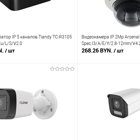
атор IP 5 каналов Tiandy TC-R3105
Видеокамера IP 2Mp Arsena
Eu/L/S/V2.0
Spec:I3/A/E/Y/2.8-12mm/V4.
N.
268.26 BYN.
/ шт
/ шт
В корзину
В корз
 клик
Сравнение
Купить в 1 клик
Под заказ
В избранное