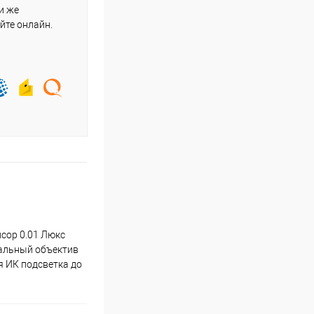
и же
йте онлайн.
нсор 0.01 Люкс
окальный объектив
я ИК подсветка до