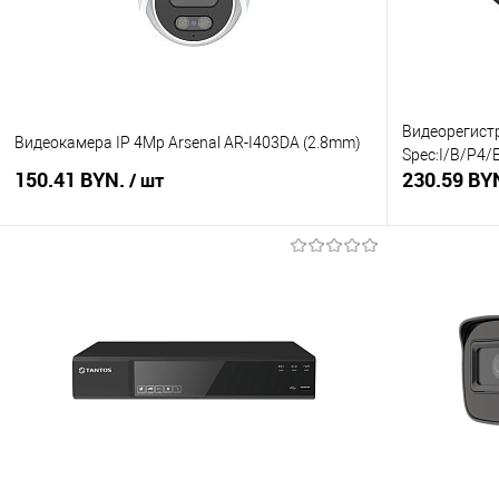
Видеорегистр
Видеокамера IP 4Mp Arsenal AR-I403DA (2.8mm)
Spec:I/B/P4/
150.41 BYN.
230.59 BY
/ шт
В корзину
Купить в 1 клик
Сравнение
Купить в 1
В избранное
В наличии
В избранное