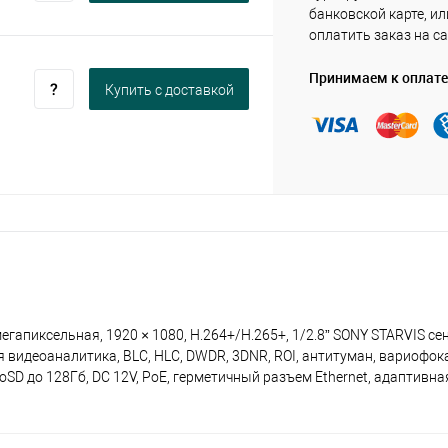
банковской карте, ил
оплатить заказ на са
Принимаем к оплате
Купить c доставкой
гапиксельная, 1920 × 1080, Н.264+/H.265+, 1/2.8” SONY STARVIS се
нная видеоаналитика, BLC, HLC, DWDR, 3DNR, ROI, антитуман, вариоф
oSD до 128Гб, DC 12V, PoE, герметичный разъем Ethernet, адаптивна