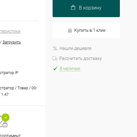
В корзину
Купить в 1 клик
ктеристики
/
Загрузить
Нашли дешевле
Рассчитать доставку
В наличии
стратор IP
тратор / Товар / 00-
 1.47
Принимаем все способы
При
ссортимент