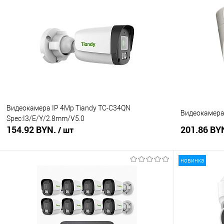
Купить в 1 клик
Сравнение
Купить в 1
В избранное
В наличии
В избранное
Видеокамера IP 4Mp Tiandy TC-C34QN
Видеокамера 
Spec:I3/E/Y/2.8mm/V5.0
154.92 BYN.
201.86 BY
/ шт
новинка
В корзину
Купить в 1 клик
Сравнение
Купить в 1
В избранное
Под заказ
В избранное