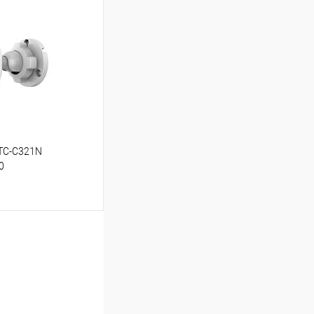
Сравнение
В наличии
 TC-C321N
0
ину
Сравнение
Под заказ