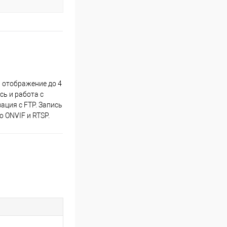
 отображение до 4
сь и работа с
ация с FTP. Запись
 ONVIF и RTSP.