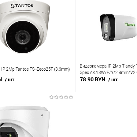
 клик
Сравнение
Купить в 1 клик
В наличии
В избранное
Видеокамера IP 2Mp Tiandy
IP 2Mp Tantos TSi-Eeco25F (3.6mm)
Spec:AK/I3W/E/Y/2.8mm/V2.
N.
78.90 BYN.
/ шт
/ шт
В корзину
В корз
 клик
Сравнение
Купить в 1 клик
В наличии
В избранное