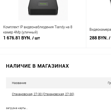
Комплект IP видеонаблюдения Tiandy на 8
Видеокамера 
камер 4Mp (уличный)
1 676.81 BYN.
288 BYN.
/ шт
/
В корзину
НАЛИЧИЕ В МАГАЗИНАХ
Купить в 1 клик
Сравнение
Купить в 1
В избранное
В наличии
В избранное
Название
Г
Стахановская, 27-30 (Стахановская, 27-30)
загрузка карты...