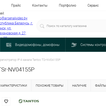
Прайс
Контакты
Портфолио
Сервис
ail:
fo@arsenalvideo.by
спублика Беларусь, г.
нск, ул.
ахановская д. 27,
м. 30
Видеодомофоны, домофоны
Системы контро
регистратор IP 4 канала Tantos TSr-NV04155P
 TSr-NV04155P
ХАРАКТЕРИСТИКИ
ПОХОЖИЕ ТОВАРЫ
НАЛИЧИЕ
ФАЙЛ