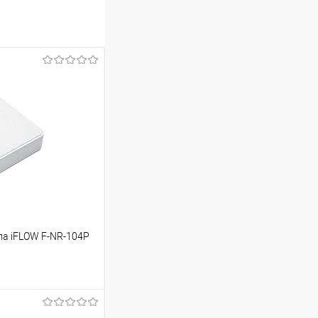
ла iFLOW F-NR-104P
ину