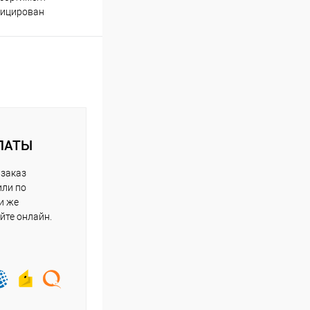
оплаты
фицирован
ЛАТЫ
 заказ
или по
и же
йте онлайн.