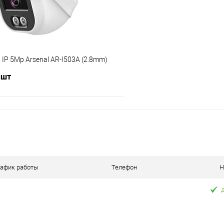
IP 5Mp Arsenal AR-I503A (2.8mm)
 шт
В корзину
 клик
Сравнение
В наличии
рафик работы
Телефон
Н