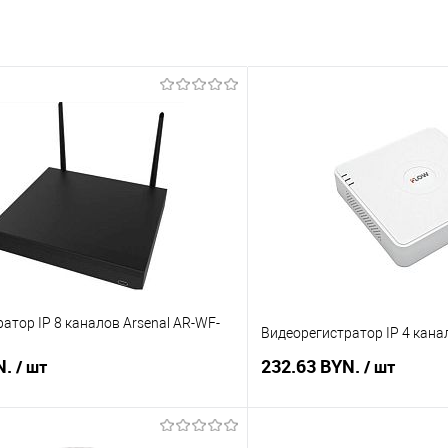
атор IP 8 каналов Arsenal AR-WF-
Видеорегистратор IP 4 кана
N.
232.63 BYN.
/ шт
/ шт
В корзину
В корз