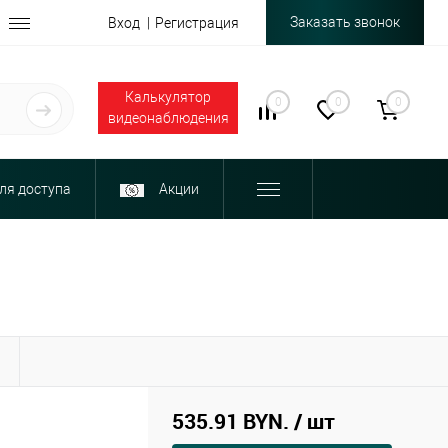
Заказать звонок
Вход
Регистрация
Калькулятор
0
0
0
видеонаблюдения
ля доступа
Акции
Ы
535.91 BYN.
/ шт