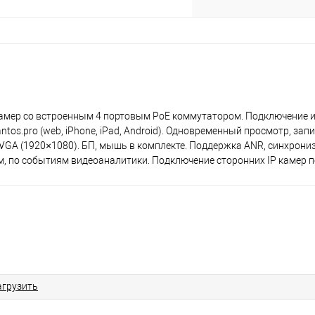
 камер со встроенным 4 портовым PoE коммутатором. Подключение и
os.pro (web, iPhone, iPad, Android). Одновременный просмотр, запи
I/VGA (1920×1080). БП, мышь в комплекте. Поддержка ANR, синхрониз
 по событиям видеоаналитики. Подключение сторонних IP камер по
агрузить